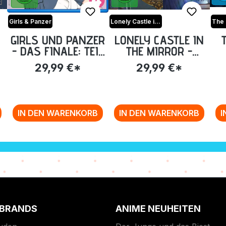
Girls & Panzer
Lonely Castle in the Mirror
The 
GIRLS UND PANZER
LONELY CASTLE IN
- DAS FINALE: TEIL
THE MIRROR -
4 [BLU-RAY]
COLLECTOR'S
29,99 €*
29,99 €*
EDITION [BLU-RAY]
ED
IN DEN WARENKORB
IN DEN WARENKORB
I
 BRANDS
ANIME NEUHEITEN