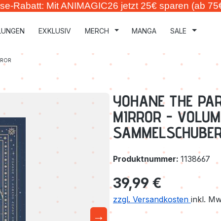
se-Rabatt: Mit ANIMAGIC26 jetzt 25€ sparen (ab 75
LUNGEN
EXKLUSIV
MERCH
MANGA
SALE
RROR
YOHANE THE PAR
MIRROR - VOLUME 
SAMMELSCHUBER
Produktnummer:
1138667
Regulärer Preis:
39,99 €
zzgl. Versandkosten
inkl. M
→