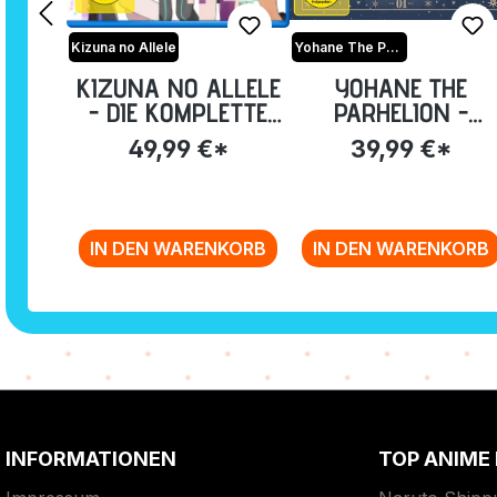
Kizuna no Allele
Yohane The Parhelion - Sunshine in the Mirror
KIZUNA NO ALLELE
YOHANE THE
- DIE KOMPLETTE
PARHELION -
ERSTE STAFFEL
SUNSHINE IN THE
49,99 €*
39,99 €*
[BLU-RAY]
MIRROR - VOL. 1:
EP. 1-6 [BLU-RAY]
IN DEN WARENKORB
IN DEN WARENKORB
Zurück zur Vor-/Zurück-Navigation
INFORMATIONEN
TOP ANIME