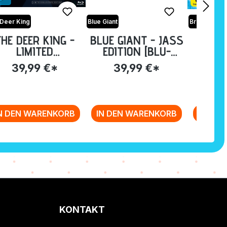
Deer King
Blue Giant
Break of Da
THE DEER KING -
BLUE GIANT - JASS
BREA
LIMITED
EDITION [BLU-
[B
COLLECTOR'S
RAY+DVD+OST]
39,99 €*
39,99 €*
24
ITION [DVD+BLU-
RAY]
N DEN WARENKORB
IN DEN WARENKORB
IN DE
KONTAKT