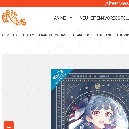
After-Mes
m Hauptinhalt springen
Zur Suche springen
Zur Hauptnavigation springen
ANIME
NEUHEITEN&VORBESTEL
>
ANIME SHOP
ANIME >
BRANDS >
YOHANE THE PARHELION - SUNSHINE IN THE MI
←