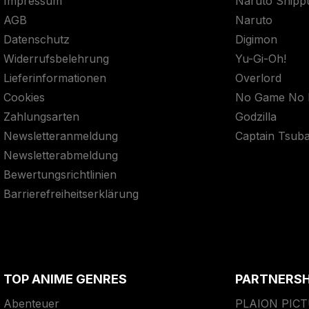
Impressum
Naruto Shipp
AGB
Naruto
Datenschutz
Digimon
Widerrufsbelehrung
Yu-Gi-Oh!
Lieferinformationen
Overlord
Cookies
No Game No L
Zahlungsarten
Godzilla
Newsletteranmeldung
Captain Tsub
Newsletterabmeldung
Bewertungsrichtlinien
Barrierefreiheitserklärung
TOP ANIME GENRES
PARTNERS
Abenteuer
PLAION PIC