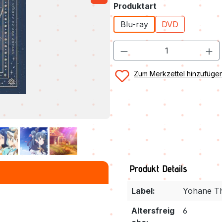
auswählen
Produktart
Blu-ray
DVD
Zum Merkzettel hinzufüge
Produkt Details
Label:
Yohane Th
Altersfreig
6