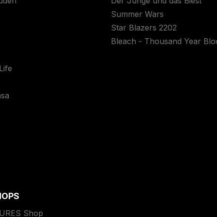
uden
Der Junge und das Biest
Summer Wars
Star Blazers 2202
Bleach - Thousand Year Bl
ife
asa
HOPS
TURES Shop