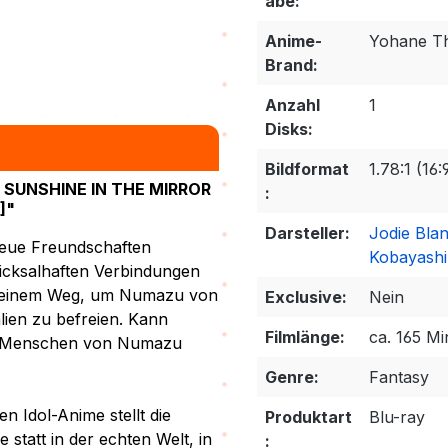
abe:
Anime-
Yohane Th
Brand:
Anzahl
1
Disks:
Bildformat
1.78:1 (16
SUNSHINE IN THE MIRROR
:
]"
Darsteller:
Jodie Bla
 neue Freundschaften
Kobayashi
hicksalhaften Verbindungen
h einem Weg, um Numazu von
Exclusive:
Nein
ien zu befreien. Kann
Filmlänge:
ca. 165 M
en Menschen von Numazu
Genre:
Fantasy
n Idol-Anime stellt die
Produktart
Blu-ray
statt in der echten Welt, in
: