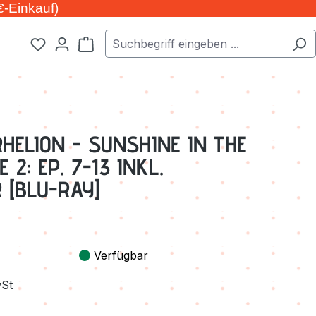
€-Einkauf)
Warenkorb enthält 0 Positionen. Der Ge
HELION - SUNSHINE IN THE
2: EP. 7-13 INKL.
 [BLU-RAY]
Verfügbar
wSt