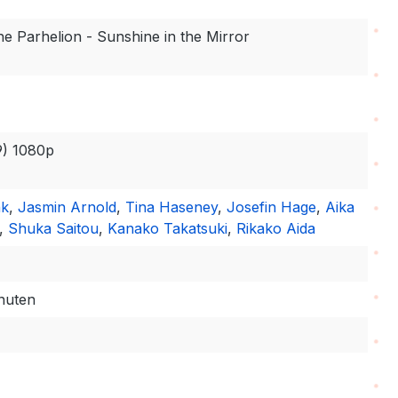
e Parhelion - Sunshine in the Mirror
:9) 1080p
nk
,
Jasmin Arnold
,
Tina Haseney
,
Josefin Hage
,
Aika
,
Shuka Saitou
,
Kanako Takatsuki
,
Rikako Aida
inuten