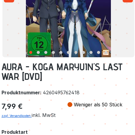
AURA - KOGA MARYUIN'S LAST
WAR [DVD]
Produktnummer:
4260495762418
Regulärer Preis:
Weniger als 50 Stück
7,99 €
inkl. MwSt
zzgl. Versandkosten
auswählen
Produktart