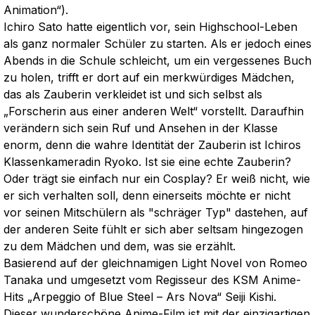
Animation“).
Ichiro Sato hatte eigentlich vor, sein Highschool-Leben
als ganz normaler Schüler zu starten. Als er jedoch eines
Abends in die Schule schleicht, um ein vergessenes Buch
zu holen, trifft er dort auf ein merkwürdiges Mädchen,
das als Zauberin verkleidet ist und sich selbst als
„Forscherin aus einer anderen Welt“ vorstellt. Daraufhin
verändern sich sein Ruf und Ansehen in der Klasse
enorm, denn die wahre Identität der Zauberin ist Ichiros
Klassenkameradin Ryoko. Ist sie eine echte Zauberin?
Oder trägt sie einfach nur ein Cosplay? Er weiß nicht, wie
er sich verhalten soll, denn einerseits möchte er nicht
vor seinen Mitschülern als "schräger Typ" dastehen, auf
der anderen Seite fühlt er sich aber seltsam hingezogen
zu dem Mädchen und dem, was sie erzählt.
Basierend auf der gleichnamigen Light Novel von Romeo
Tanaka und umgesetzt vom Regisseur des KSM Anime-
Hits „Arpeggio of Blue Steel – Ars Nova“ Seiji Kishi.
Dieser wunderschöne Anime-Film ist mit der einzigartigen