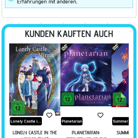
Erfahrungen mit anderen.
KUNDEN KAUFTEN AUCH
Lonely Castle in the Mirror
Planetarian
Summer Ghos
LONELY CASTLE IN THE
PLANETARIAN:
SUMMER GH