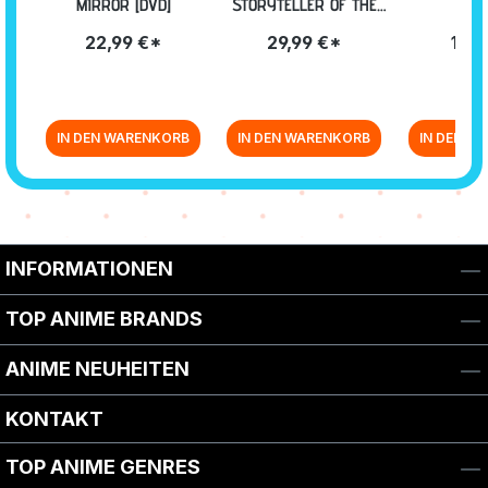
MIRROR [DVD]
STORYTELLER OF THE
STARS + OVA SNOW
22,99 €*
29,99 €*
17,9
GLOBE [DVD]
IN DEN WARENKORB
IN DEN WARENKORB
IN DEN W
Zurück zur Vor-/Zurück-Navigation
INFORMATIONEN
TOP ANIME BRANDS
ANIME NEUHEITEN
KONTAKT
TOP ANIME GENRES