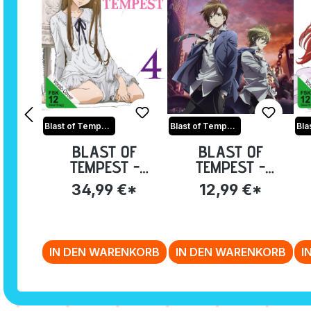
Blast of Tempest
Blast of Tempest
BLAST OF
BLAST OF
TEMPEST -
TEMPEST -
VOLUME 4: EP.
LEERSCHUBER
V
34,99 €*
12,99 €*
19-24 [DVD]
IN DEN WARENKORB
IN DEN WARENKORB
I