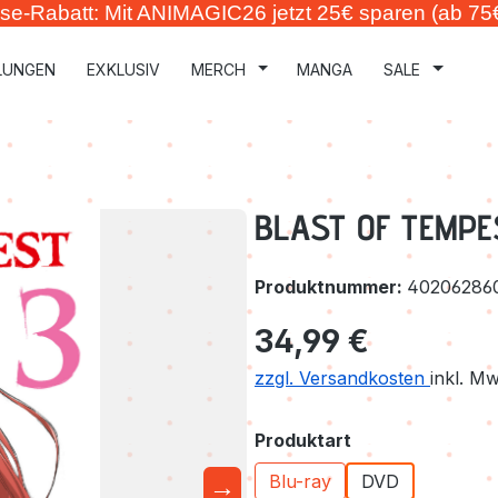
se-Rabatt: Mit ANIMAGIC26 jetzt 25€ sparen (ab 75
LUNGEN
EXKLUSIV
MERCH
MANGA
SALE
BLAST OF TEMPES
Produktnummer:
40206286
Regulärer Preis:
34,99 €
zzgl. Versandkosten
inkl. M
auswählen
Produktart
→
Blu-ray
DVD