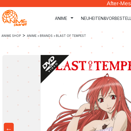
After-Mes
m Hauptinhalt springen
Zur Suche springen
Zur Hauptnavigation springen
ANIME
NEUHEITEN&VORBESTEL
>
ANIME SHOP
ANIME >
BRANDS >
BLAST OF TEMPEST
←