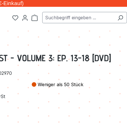
€-Einkauf)
Warenkorb enthält 0 Positionen. Der Ge
T - VOLUME 3: EP. 13-18 [DVD]
02970
Weniger als 50 Stück
wSt