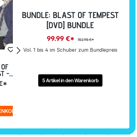
BUNDLE: BLAST OF TEMPEST
[DVD] BUNDLE
99.99 €*
152.95 €*
Vol. 1 bis 4 im Schuber zum Bundlepreis
 OF
T -
EP. 1-6
5 Artikel in den Warenkorb
 €*
]
RENKORB