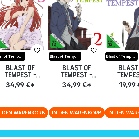
Blast of Tempest
Blast of Tempest
Blast of Tempest
BLAST OF
BLAST OF
BLAST
TEMPEST -
TEMPEST -
TEMPES
OLUME 3: EP. 13-
VOLUME 2: EP. 7-
VOLUME 1: 
34,99 €*
34,99 €*
19,99
18 [DVD]
12 [DVD]
[DVD
N DEN WARENKORB
IN DEN WARENKORB
IN DEN WA