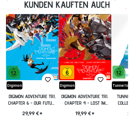
KUNDEN KAUFTEN AUCH
Digimon
Digimon
DIGIMON ADVENTURE TRI.
DIGIMON ADVENTURE TRI.
TUNNEL 
CHAPTER 6 - OUR FUTURE
CHAPTER 4 - LOST IM
COLLECT
BLU-RAY
FUTUREPAK BLU-RAY
[B
29,99 €*
19,99 €*
29