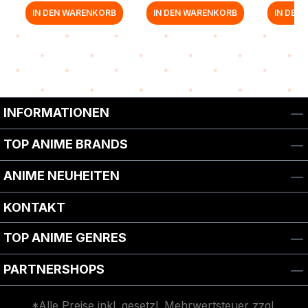
IN DEN WARENKORB
IN DEN WARENKORB
IN DEN
Zurück zur Vor-/Zurück-Navigation
INFORMATIONEN
TOP ANIME BRANDS
ANIME NEUHEITEN
KONTAKT
TOP ANIME GENRES
PARTNERSHOPS
*Alle Preise inkl. gesetzl. Mehrwertsteuer zzgl.