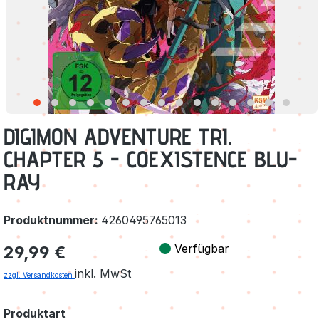
DIGIMON ADVENTURE TRI.
CHAPTER 5 - COEXISTENCE BLU-
RAY
Produktnummer:
4260495765013
Regulärer Preis:
Verfügbar
29,99 €
inkl. MwSt
zzgl. Versandkosten
auswählen
Produktart