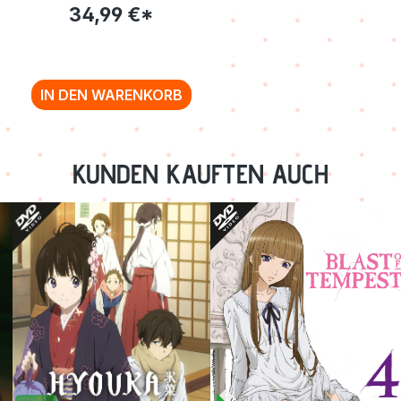
SAMMELSCHUBER
34,99 €*
[DVD]
IN DEN WARENKORB
KUNDEN KAUFTEN AUCH