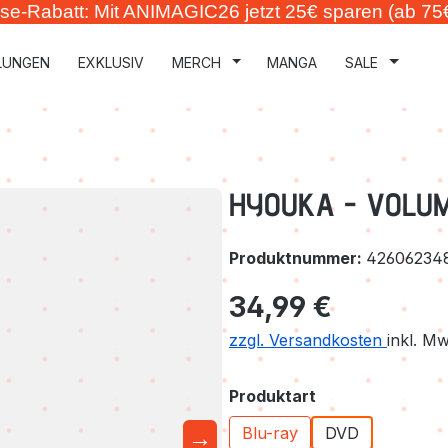
se-Rabatt: Mit ANIMAGIC26 jetzt 25€ sparen (ab 75
LUNGEN
EXKLUSIV
MERCH
MANGA
SALE
HYOUKA - VOLUME
Produktnummer:
42606234
Regulärer Preis:
34,99 €
zzgl. Versandkosten
inkl. M
auswählen
Produktart
→
Blu-ray
DVD