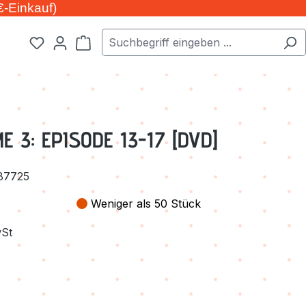
€-Einkauf)
Warenkorb enthält 0 Positionen. Der Ge
 3: EPISODE 13-17 [DVD]
87725
Weniger als 50 Stück
wSt