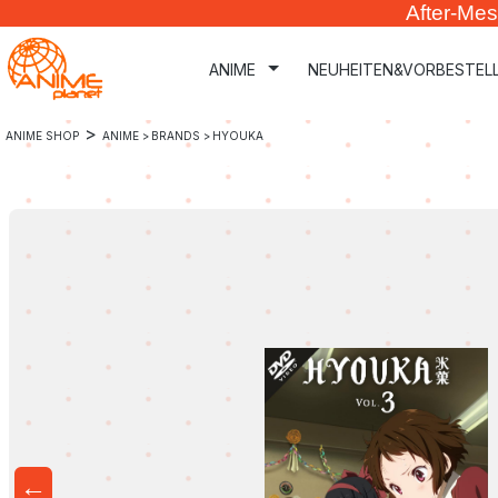
After-Mes
m Hauptinhalt springen
Zur Suche springen
Zur Hauptnavigation springen
ANIME
NEUHEITEN&VORBESTEL
>
ANIME SHOP
ANIME >
BRANDS >
HYOUKA
←