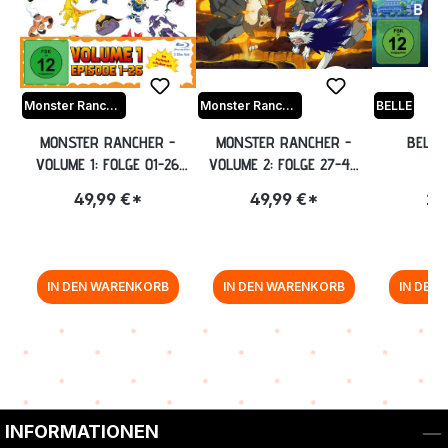
Monster Rancher
Monster Rancher
BELLE
MONSTER RANCHER -
MONSTER RANCHER -
BELLE
VOLUME 1: FOLGE 01-26
VOLUME 2: FOLGE 27-48
INKL. SAMMELSCHUBER
[BLU-RAY]
49,99 €*
49,99 €*
27
[BLU-RAY]
IN DEN WARENKORB
IN DEN WARENKORB
IN DEN
Zurück zur Vor-/Zurück-Navigation
INFORMATIONEN