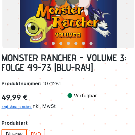
MONSTER RANCHER - VOLUME 3:
FOLGE 49-73 [BLU-RAY]
Produktnummer:
1071281
Regulärer Preis:
Verfügbar
49,99 €
inkl. MwSt
zzgl. Versandkosten
auswählen
Produktart
Blu-ray
DVD