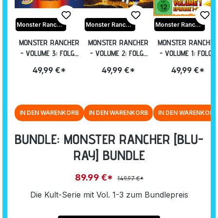
Monster Rancher
Monster Rancher
Monster Rancher
MONSTER RANCHER
MONSTER RANCHER
MONSTER RANCHER
- VOLUME 3: FOLGE
- VOLUME 2: FOLGE
- VOLUME 1: FOLGE
49-73 [BLU-RAY]
27-48 [BLU-RAY]
01-26 INKL.
49,99 €*
49,99 €*
49,99 €*
SAMMELSCHUBER
[BLU-RAY]
IN DEN WARENKORB
IN DEN WARENKORB
IN DEN WARENKORB
BUNDLE: MONSTER RANCHER [BLU-
RAY] BUNDLE
89.99 €*
149.97 €*
Die Kult-Serie mit Vol. 1-3 zum Bundlepreis