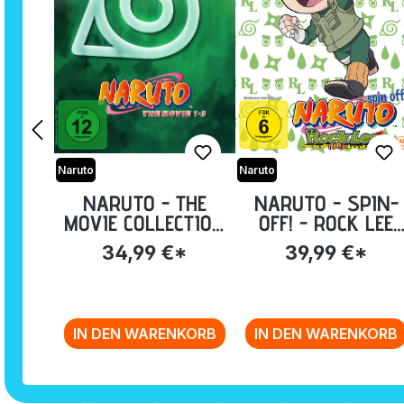
Naruto
Naruto
NARUTO - THE
NARUTO - SPIN-
MOVIE COLLECTION
OFF! - ROCK LEE
(MOVIE 1-3) [DVD]
UND SEINE NINJA
34,99 €*
39,99 €*
KUMPELS - VOLUM
4: EPISODE 40-51
[DVD]
IN DEN WARENKORB
IN DEN WARENKORB
Zurück zur Vor-/Zurück-Navigation