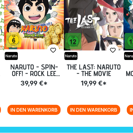
Naruto
Naruto
Naru
NARUTO - SPIN-
THE LAST: NARUTO
OFF! - ROCK LEE
- THE MOVIE
MO
UND SEINE NINJA
39,99 €*
19,99 €*
E
KUMPELS - VOLUME
SI
1: EPISODE 01-13
[DVD]
IN DEN WARENKORB
IN DEN WARENKORB
I