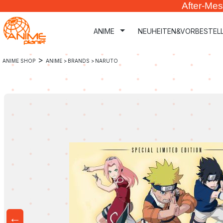
After-Mes
m Hauptinhalt springen
Zur Suche springen
Zur Hauptnavigation springen
ANIME
NEUHEITEN&VORBESTEL
>
ANIME SHOP
ANIME >
BRANDS >
NARUTO
←