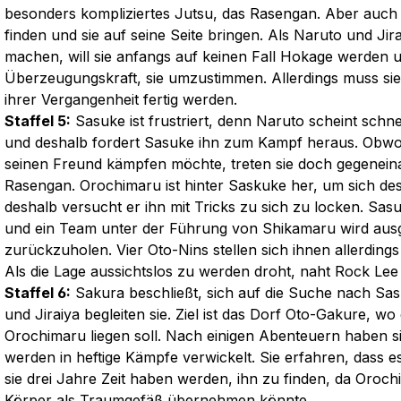
besonders kompliziertes Jutsu, das Rasengan. Aber auch
finden und sie auf seine Seite bringen. Als Naruto und Jirai
machen, will sie anfangs auf keinen Fall Hokage werden un
Überzeugungskraft, sie umzustimmen. Allerdings muss sie 
ihrer Vergangenheit fertig werden.
Staffel 5:
Sasuke ist frustriert, denn Naruto scheint schn
und deshalb fordert Sasuke ihn zum Kampf heraus. Obwo
seinen Freund kämpfen möchte, treten sie doch gegeneina
Rasengan. Orochimaru ist hinter Saskuke her, um sich d
deshalb versucht er ihn mit Tricks zu sich zu locken. Sas
und ein Team unter der Führung von Shikamaru wird aus
zurückzuholen. Vier Oto-Nins stellen sich ihnen allerding
Als die Lage aussichtslos zu werden droht, naht Rock Lee 
Staffel 6:
Sakura beschließt, sich auf die Suche nach S
und Jiraiya begleiten sie. Ziel ist das Dorf Oto-Gakure, w
Orochimaru liegen soll. Nach einigen Abenteuern haben si
werden in heftige Kämpfe verwickelt. Sie erfahren, dass 
sie drei Jahre Zeit haben werden, ihn zu finden, da Oroc
Körper als Traumgefäß übernehmen könnte.