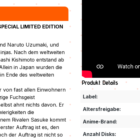
ECIAL LIMITED EDITION
nd Naruto Uzumaki, und
Ninjas. Nach dem weltweiten
ashi Kishimoto entstand ab
llein in Japan wurden die
in Ende des weltweiten
Produkt Details
r von fast allen Einwohnern
Label:
zige Fuchsgeist
selbst ahnt nichts davon. Er
Altersfreigabe:
erigkeiten die
einem Rivalen Sasuke kommt
Anime-Brand:
rster Auftrag ist es, den
Anzahl Disks:
h der Auftrag ist nicht so