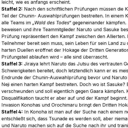
leicht, wie es anfangs erscheint.
Staffel 2:
Nach den schriftlichen Prüfungen müssen die 
Teil der Chunin- Auswahlprüfungen bestreiten. In einem
alle Teams im
„Wald des Todes“
gegeneinander kämpfen. 
beweisen und ihre Teammitglieder Naruto und Sasuke besch
Prüfung repräsentiert den Kampf zwischen den Allierten. 
Teilnehmer bereit sein muss, sein Leben für sein Land zu
harten Duellen eröffnet der Hokage der Dritten Generatio
Prüfungsteil ablaufen wird – alle sind überrascht.
Staffel 3:
Jiraiya lehrt Naruto das Jutsu des vertrauten G
Schwierigkeiten bereitet, doch letztendlich kann er es mei
Endrunde der Chunin-Auswahlprüfung bevor und Naruto
Neji einen harten Kampf bestreiten. Doch wo ist Sasuke?
verschwunden und soll eigentlich gegen Gaara kämpfen. K
Disqualifikation taucht er aber auf und der Kampf beginnt
Invasion Konohas und Orochimaru bringt den Dritten Hoka
Staffel 4:
In Konoha ist man auf der Suche nach einem 
entschließt sich, dass Tsunade es werden soll, aber niemand
und Naruto machen sich auf die Suche nach ihr und trai