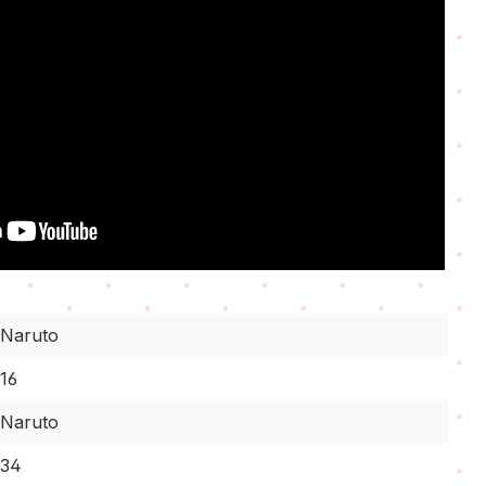
Naruto
16
Naruto
34