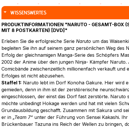
WISSENSWERTES
PRODUKTINFORMATIONEN "NARUTO - GESAMT-BOX (SP
MIT 8 POSTKARTEN) [DVD]"
Erleben Sie die erfolgreiche Serie
Naruto
um das Waisenki
begleiten Sie ihn auf seinem ganz persönlichen Weg des 
Erfolg der gleichnamigen Manga-Serie des Schöpfers Mas
2002 der Anime über den jungen Ninja- Kämpfer Naruto. A
Comicbände zwischenzeitlich millionenfach verkauft und e
Erfolges ist nicht abzusehen.
Staffel 1:
Naruto lebt im Dorf Konoha Gakure. Hier wird e
gemieden, denn in ihm ist der zerstörerische neunschwän
eingeschlossen, der einst das Dorf fast zerstörte. Naruto 
möchte unbedingt Hokage werden und hat mit vielen Schwi
Grundausbildung geschafft. Zusammen mit Sakura und s
er in
„Team 7“
unter der Führung von Sensei Kakashi. Ihr e
Brückenbauer Tazuna ins Reich der Wellen zu bringen, doc