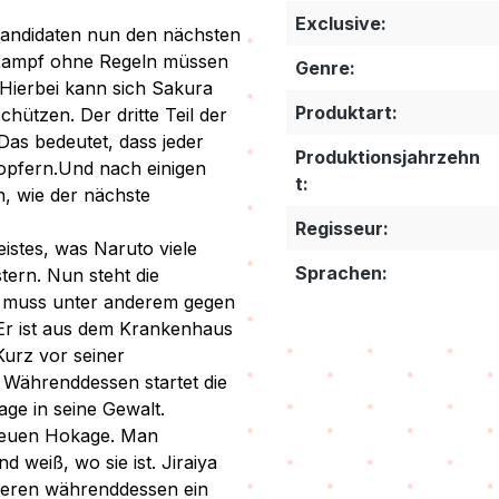
Exclusive:
Kandidaten nun den nächsten
 Kampf ohne Regeln müssen
Genre:
Hierbei kann sich Sakura
Produktart:
ützen. Der dritte Teil der
Das bedeutet, dass jeder
Produktionsjahrzehn
 opfern.Und nach einigen
t:
n, wie der nächste
Regisseur:
eistes, was Naruto viele
Sprachen:
stern. Nun steht die
 muss unter anderem gegen
 Er ist aus dem Krankenhaus
urz vor seiner
. Währenddessen startet die
ge in seine Gewalt.
neuen Hokage. Man
 weiß, wo sie ist. Jiraiya
nieren währenddessen ein