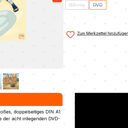
Blu-ray
DVD
(Diese Option ist zurzeit ni
(Diese Option ist
Zum Merkzettel hinzufüge
roßes, doppelseitiges DIN A1
e der acht inliegenden DVD-