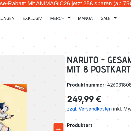
se-Rabatt: Mit ANIMAGIC26 jetzt 25€ sparen (ab 75
LUNGEN
EXKLUSIV
MERCH
MANGA
SALE
NARUTO - GESAM
MIT 8 POSTKART
Produktnummer:
42603180
Regulärer Preis:
249,99 €
zzgl. Versandkosten
inkl. M
auswählen
Produktart
→