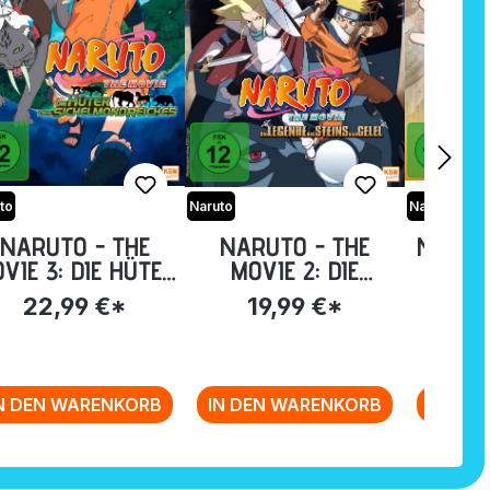
to
Naruto
Naruto
NARUTO - THE
NARUTO - THE
NARUTO
VIE 3: DIE HÜTER
MOVIE 2: DIE
7: N
DES
LEGENDE DES
MISSIO
22,99 €*
19,99 €*
49
CHELMONDREICHE
STEINS VON GELEL
158-1
S [DVD]
[DVD]
N DEN WARENKORB
IN DEN WARENKORB
IN DE