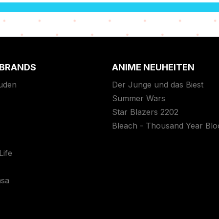
 BRANDS
ANIME NEUHEITEN
uden
Der Junge und das Biest
Summer Wars
Star Blazers 2202
Bleach - Thousand Year Bl
ife
asa