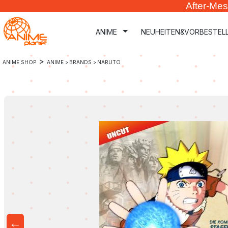
After-Mes
m Hauptinhalt springen
Zur Suche springen
Zur Hauptnavigation springen
ANIME
NEUHEITEN&VORBESTEL
>
ANIME SHOP
ANIME >
BRANDS >
NARUTO
←