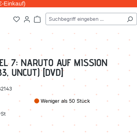
€-Einkauf)
Warenkorb enthält 0 Positionen. Der Ge
EL 7: NARUTO AUF MISSION
83, UNCUT) [DVD]
82143
Weniger als 50 Stück
wSt