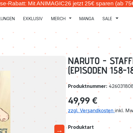
se-Rabatt: Mit ANIMAGIC26 jetzt 25€ sparen (ab 75
LUNGEN
EXKLUSIV
MERCH
MANGA
SALE
NARUTO - STAFF
(EPISODEN 158-1
Produktnummer:
42603180
Regulärer Preis:
49,99 €
zzgl. Versandkosten
inkl. M
auswählen
Produktart
→