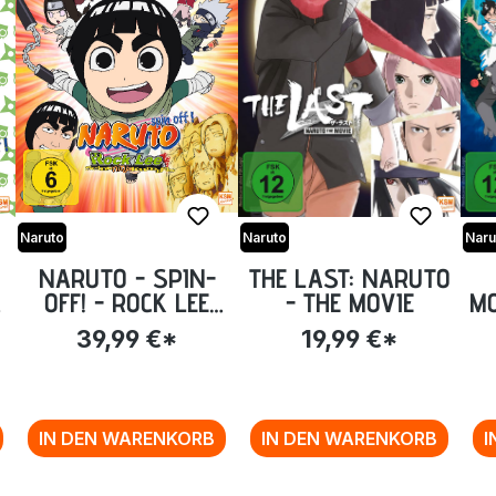
Naruto
Naruto
Naru
NARUTO - SPIN-
THE LAST: NARUTO
OFF! - ROCK LEE
- THE MOVIE
MO
UND SEINE NINJA
39,99 €*
19,99 €*
E
KUMPELS - VOLUME
SI
1: EPISODE 01-13
[DVD]
IN DEN WARENKORB
IN DEN WARENKORB
I