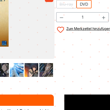
Blu-ray
DVD
(Diese Option ist zurzeit ni
Zum Merkzettel hinzufüge