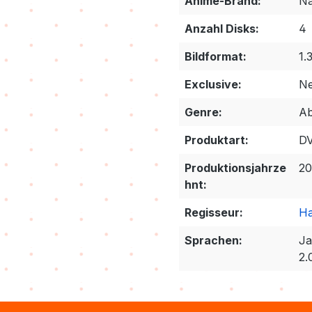
Anime-Brand:
Na
Anzahl Disks:
4
Bildformat:
1.
Exclusive:
Ne
Genre:
Ab
Produktart:
D
Produktionsjahrze
2
hnt:
Regisseur:
Ha
Sprachen:
Ja
2.