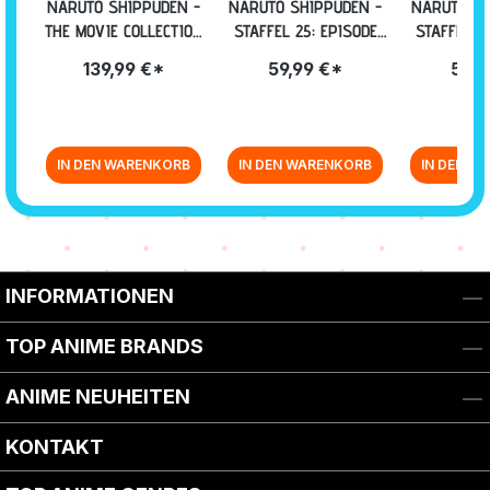
NARUTO SHIPPUDEN -
NARUTO SHIPPUDEN -
NARUTO SH
THE MOVIE COLLECTION
STAFFEL 25: EPISODE
STAFFEL 2
[DVD]
700-713 (UNCUT) [DVD]
679-689 (U
139,99 €*
59,99 €*
59,9
IN DEN WARENKORB
IN DEN WARENKORB
IN DEN W
Zurück zur Vor-/Zurück-Navigation
INFORMATIONEN
TOP ANIME BRANDS
ANIME NEUHEITEN
KONTAKT