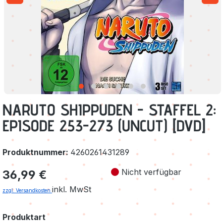
NARUTO SHIPPUDEN - STAFFEL 2:
EPISODE 253-273 (UNCUT) [DVD]
Produktnummer:
4260261431289
Regulärer Preis:
Nicht verfügbar
36,99 €
inkl. MwSt
zzgl. Versandkosten
auswählen
Produktart