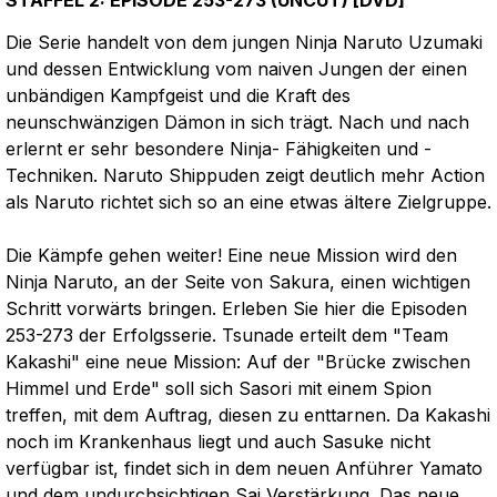
STAFFEL 2: EPISODE 253-273 (UNCUT) [DVD]"
Die Serie handelt von dem jungen Ninja Naruto Uzumaki
und dessen Entwicklung vom naiven Jungen der einen
unbändigen Kampfgeist und die Kraft des
neunschwänzigen Dämon in sich trägt. Nach und nach
erlernt er sehr besondere Ninja- Fähigkeiten und -
Techniken. Naruto Shippuden zeigt deutlich mehr Action
als Naruto richtet sich so an eine etwas ältere Zielgruppe.
Die Kämpfe gehen weiter! Eine neue Mission wird den
Ninja Naruto, an der Seite von Sakura, einen wichtigen
Schritt vorwärts bringen. Erleben Sie hier die Episoden
253-273 der Erfolgsserie. Tsunade erteilt dem "Team
Kakashi" eine neue Mission: Auf der "Brücke zwischen
Himmel und Erde" soll sich Sasori mit einem Spion
treffen, mit dem Auftrag, diesen zu enttarnen. Da Kakashi
noch im Krankenhaus liegt und auch Sasuke nicht
verfügbar ist, findet sich in dem neuen Anführer Yamato
und dem undurchsichtigen Sai Verstärkung. Das neue