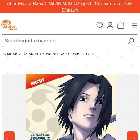
After-Messe-Rabatt: Mit ANIMAGIC26 jetzt 25€ sparen (ab 75€-
Zum Hauptinhalt springen
Einkauf)
Warenk
>
ANIME SHOP
ANIME >
BRANDS >
NARUTO SHIPPUDEN
←
→