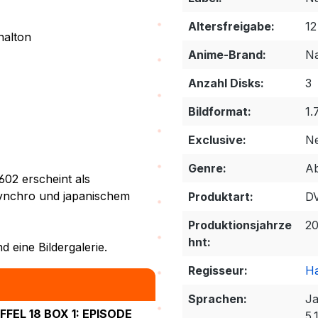
N
Altersfreigabe:
12
nalton
Anime-Brand:
Na
Anzahl Disks:
3
Bildformat:
1.
Exclusive:
Ne
Genre:
Ab
602 erscheint als
ynchro und japanischem
Produktart:
D
Produktionsjahrze
2
hnt:
d eine Bildergalerie.
Regisseur:
Ha
Sprachen:
Ja
EL 18 BOX 1: EPISODE
5.