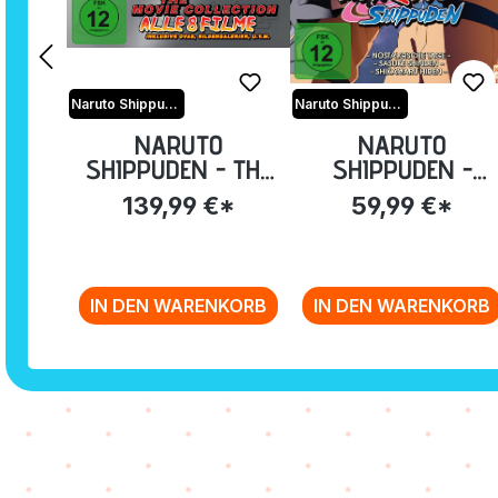
Naruto Shippuden
Naruto Shippuden
NARUTO
NARUTO
SHIPPUDEN - THE
SHIPPUDEN -
MOVIE COLLECTION
STAFFEL 25:
139,99 €*
59,99 €*
[DVD]
EPISODE 700-713
(UNCUT) [DVD]
IN DEN WARENKORB
IN DEN WARENKORB
Zurück zur Vor-/Zurück-Navigation