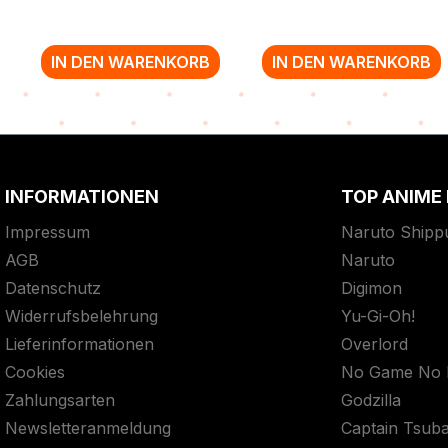
IN DEN WARENKORB
IN DEN WARENKORB
Zurück zur Vor-/Zurück-Navigation
INFORMATIONEN
TOP ANIME
Impressum
Naruto Shipp
AGB
Naruto
Datenschutz
Digimon
Widerrufsbelehrung
Yu-Gi-Oh!
Lieferinformationen
Overlord
Cookies
No Game No L
Zahlungsarten
Godzilla
Newsletteranmeldung
Captain Tsub