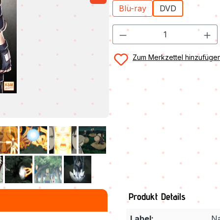
Blu-ray
DVD
Zum Merkzettel hinzufüge
Produkt Details
Label:
Na