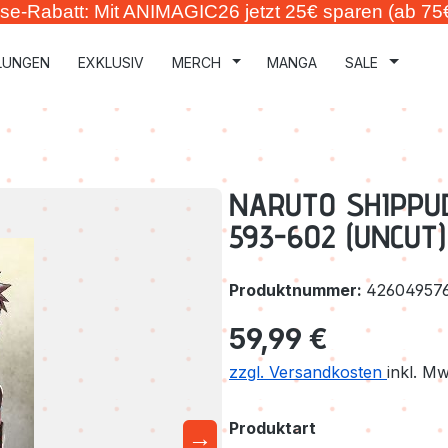
se-Rabatt: Mit ANIMAGIC26 jetzt 25€ sparen (ab 75
LUNGEN
EXKLUSIV
MERCH
MANGA
SALE
NARUTO SHIPPUDE
593-602 (UNCUT)
Produktnummer:
42604957
Regulärer Preis:
59,99 €
zzgl. Versandkosten
inkl. M
auswählen
Produktart
→