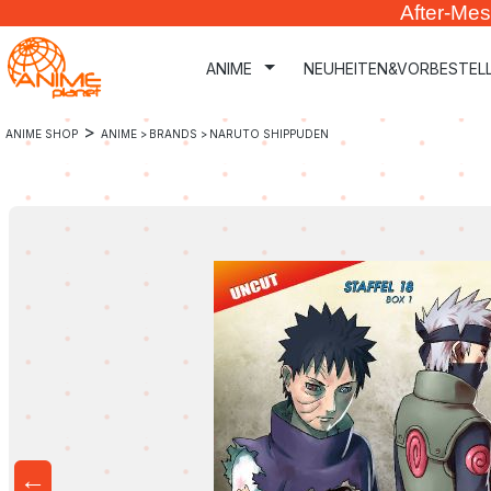
After-Mes
m Hauptinhalt springen
Zur Suche springen
Zur Hauptnavigation springen
ANIME
NEUHEITEN&VORBESTEL
>
ANIME SHOP
ANIME >
BRANDS >
NARUTO SHIPPUDEN
←