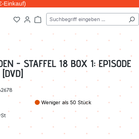
€-Einkauf)
Warenkorb enthält 0 Positionen. Der Ge
N - STAFFEL 18 BOX 1: EPISODE
 [DVD]
62678
Weniger als 50 Stück
wSt