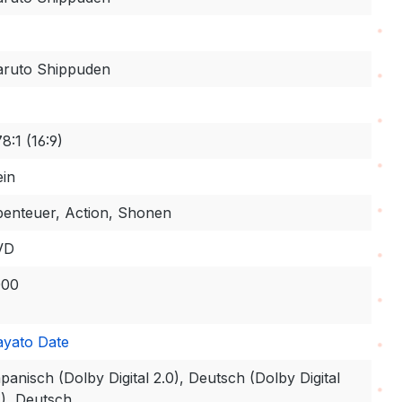
ruto Shippuden
78:1 (16:9)
in
enteuer, Action, Shonen
VD
000
yato Date
panisch (Dolby Digital 2.0), Deutsch (Dolby Digital
1), Deutsch