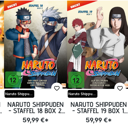
Naruto Shippuden
Naruto Shippuden
N
NARUTO SHIPPUDEN
NARUTO SHIPPUDEN
- STAFFEL 18 BOX 2:
- STAFFEL 19 BOX 1:
EPISODE 603-613
EPISODE 614-623
59,99 €*
59,99 €*
(UNCUT) [DVD]
(UNCUT) [DVD]