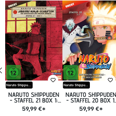
Naruto Shippuden
Naruto Shippuden
NARUTO SHIPPUDEN
NARUTO SHIPPUDE
- STAFFEL 21 BOX 1:
- STAFFEL 20 BOX 1:
EPISODE 652-661
EPISODE 634-641
59,99 €*
59,99 €*
(UNCUT) [DVD]
(UNCUT) [DVD]