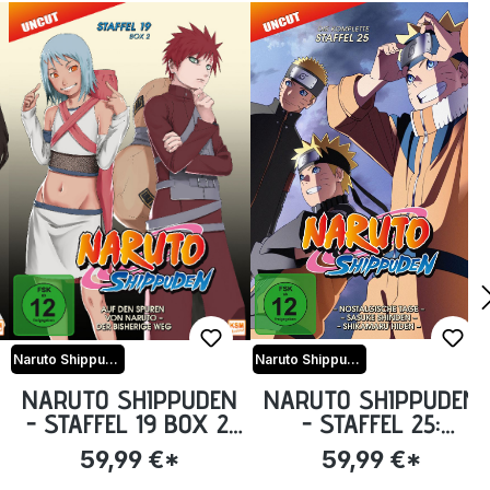
Naruto Shippuden
Naruto Shippuden
NARUTO SHIPPUDEN
NARUTO SHIPPUDEN
- STAFFEL 19 BOX 2:
- STAFFEL 25:
EPISODE 624-633
EPISODE 700-713
59,99 €*
59,99 €*
(UNCUT) [DVD]
(UNCUT) [DVD]