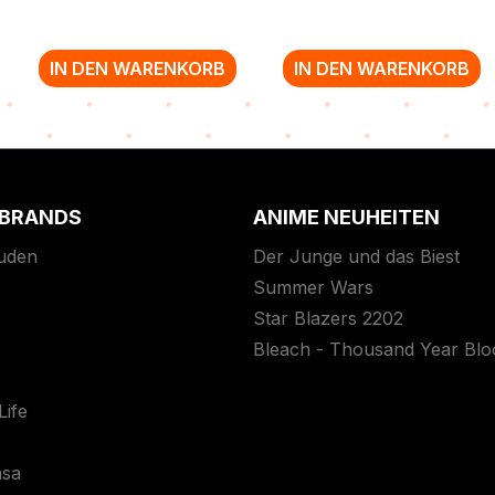
IN DEN WARENKORB
IN DEN WARENKORB
 BRANDS
ANIME NEUHEITEN
uden
Der Junge und das Biest
Summer Wars
Star Blazers 2202
Bleach - Thousand Year Bl
ife
asa