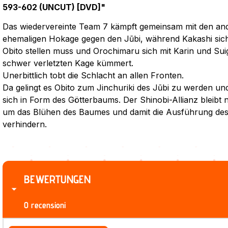
593-602 (UNCUT) [DVD]"
Das wiedervereinte Team 7 kämpft gemeinsam mit den an
ehemaligen Hokage gegen den Jūbi, während Kakashi sic
Obito stellen muss und Orochimaru sich mit Karin und Su
schwer verletzten Kage kümmert.
Unerbittlich tobt die Schlacht an allen Fronten.
Da gelingt es Obito zum Jinchuriki des Jūbi zu werden un
sich in Form des Götterbaums. Der Shinobi-Allianz bleibt n
um das Blühen des Baumes und damit die Ausführung de
verhindern.
BEWERTUNGEN
0 recensioni