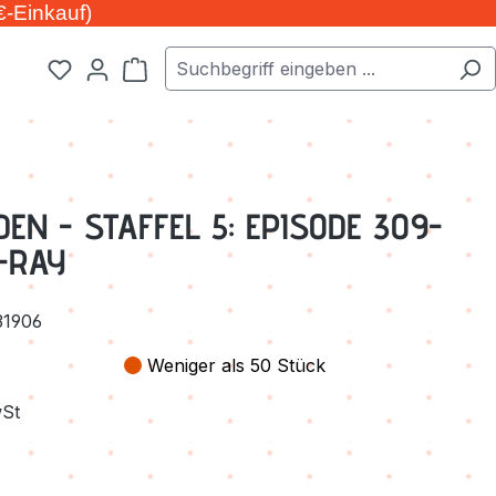
€-Einkauf)
Warenkorb enthält 0 Positionen. Der Ge
EN - STAFFEL 5: EPISODE 309-
U-RAY
31906
Weniger als 50 Stück
wSt