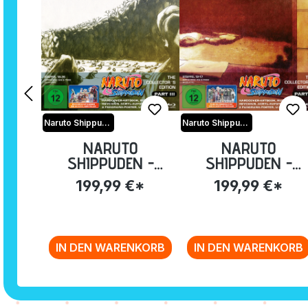
Naruto Shippuden
Naruto Shippuden
NARUTO
NARUTO
SHIPPUDEN -
SHIPPUDEN -
COLLECTOR'S
COLLECTOR'S
199,99 €*
199,99 €*
EDITION PART III
EDITION PART 2
[BLU-RAY]
[BLU-RAY]
IN DEN WARENKORB
IN DEN WARENKORB
Zurück zur Vor-/Zurück-Navigation