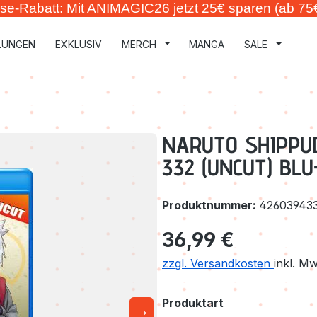
se-Rabatt: Mit ANIMAGIC26 jetzt 25€ sparen (ab 75
LUNGEN
EXKLUSIV
MERCH
MANGA
SALE
NARUTO SHIPPUD
332 (UNCUT) BL
Produktnummer:
42603943
Regulärer Preis:
36,99 €
zzgl. Versandkosten
inkl. M
auswählen
Produktart
→