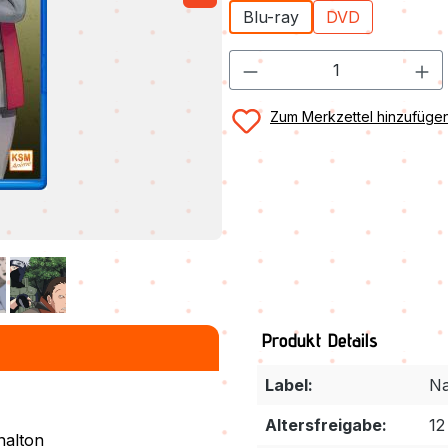
Blu-ray
DVD
Zum Merkzettel hinzufüge
Produkt Details
Label:
Na
N
Altersfreigabe:
12
nalton