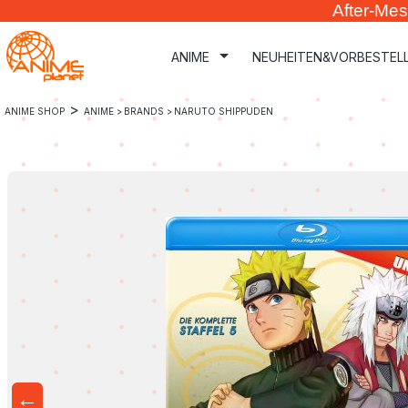
After-Mes
m Hauptinhalt springen
Zur Suche springen
Zur Hauptnavigation springen
ANIME
NEUHEITEN&VORBESTEL
>
ANIME SHOP
ANIME >
BRANDS >
NARUTO SHIPPUDEN
←