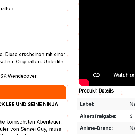
nalton
e. Diese erscheinen mit einer
chem Originalton. Untertitel
n FSK-Wendecover.
Produkt Details
Label:
N
K LEE UND SEINE NINJA
Altersfreigabe:
6
die komischsten Abenteuer.
Anime-Brand:
N
hüler von Sensei Guy, muss