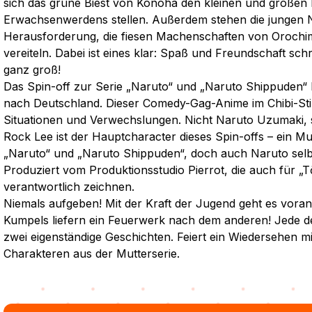
sich das grüne Biest von Konoha den kleinen und große
Erwachsenwerdens stellen. Außerdem stehen die jungen N
Herausforderung, die fiesen Machenschaften von Orochi
vereiteln. Dabei ist eines klar: Spaß und Freundschaft sch
ganz groß!
Das Spin-off zur Serie „Naruto“ und „Naruto Shippuden“
nach Deutschland. Dieser Comedy-Gag-Anime im Chibi-Sti
Situationen und Verwechslungen. Nicht Naruto Uzumaki, 
Rock Lee ist der Hauptcharacter dieses Spin-offs – ein Mu
„Naruto“ und „Naruto Shippuden“, doch auch Naruto selbst
Produziert vom Produktionsstudio Pierrot, die auch für „
verantwortlich zeichnen.
Niemals aufgeben! Mit der Kraft der Jugend geht es voran
Kumpels liefern ein Feuerwerk nach dem anderen! Jede de
zwei eigenständige Geschichten. Feiert ein Wiedersehen m
Charakteren aus der Mutterserie.