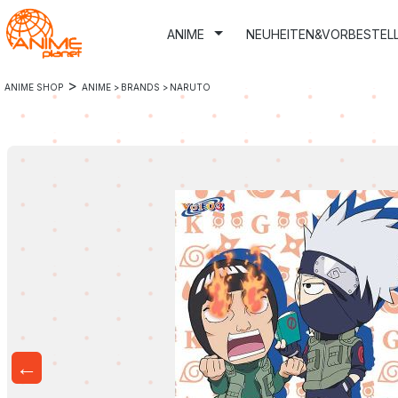
m Hauptinhalt springen
Zur Suche springen
Zur Hauptnavigation springen
ANIME
NEUHEITEN&VORBESTEL
>
ANIME SHOP
ANIME >
BRANDS >
NARUTO
←