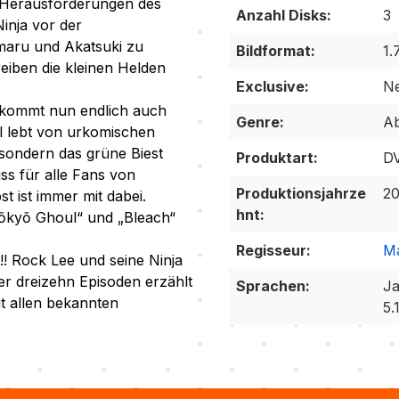
n Herausforderungen des
Anzahl Disks:
3
inja vor der
maru und Akatsuki zu
Bildformat:
1.
reiben die kleinen Helden
Exclusive:
Ne
 kommt nun endlich auch
Genre:
Ab
l lebt von urkomischen
sondern das grüne Biest
Produktart:
D
ss für alle Fans von
Produktionsjahrze
2
 ist immer mit dabei.
hnt:
Tōkyō Ghoul“ und „Bleach“
Regisseur:
Ma
!! Rock Lee und seine Ninja
r dreizehn Episoden erzählt
Sprachen:
Ja
it allen bekannten
5.