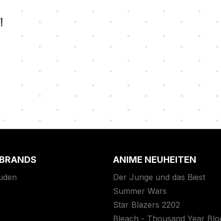
!
 BRANDS
ANIME NEUHEITEN
uden
Der Junge und das Biest
Summer Wars
Star Blazers 2202
Bleach - Thousand Year Bl