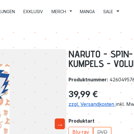
LUNGEN
EXKLUSIV
MERCH
MANGA
SALE
NARUTO - SPIN- 
KUMPELS - VOLUM
Produktnummer:
42604957
Regulärer Preis:
39,99 €
zzgl. Versandkosten
inkl. M
auswählen
Produktart
→
Blu-ray
DVD