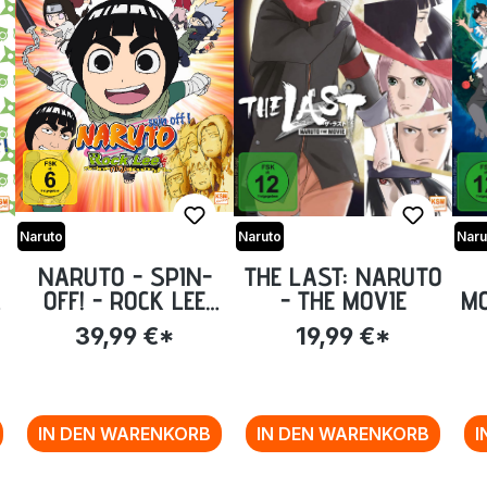
Naruto
Naruto
Naru
NARUTO - SPIN-
THE LAST: NARUTO
OFF! - ROCK LEE
- THE MOVIE
MO
UND SEINE NINJA
39,99 €*
19,99 €*
E
KUMPELS - VOLUME
SI
1: EPISODE 01-13
[DVD]
IN DEN WARENKORB
IN DEN WARENKORB
I