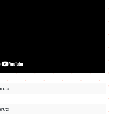
aruto
aruto