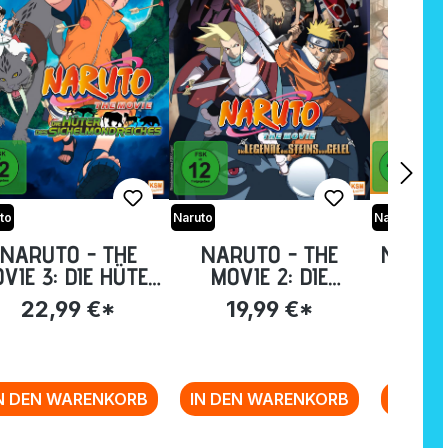
to
Naruto
Naruto
NARUTO - THE
NARUTO - THE
NARUTO
VIE 3: DIE HÜTER
MOVIE 2: DIE
7: N
DES
LEGENDE DES
MISSIO
22,99 €*
19,99 €*
49
CHELMONDREICHE
STEINS VON GELEL
158-1
S [DVD]
[DVD]
N DEN WARENKORB
IN DEN WARENKORB
IN DE