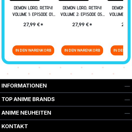
DEMON LORD, RETRY!
DEMON LORD, RETRY!
DEMON LOR
VOLUME 1: EPISODE 01-
VOLUME 2: EPISODE 05-
VOLUME 3: 
04 [DVD]
08 [DVD]
12 [
27,99 €*
27,99 €*
27,9
IN DEN WARENKORB
IN DEN WARENKORB
IN DEN W
Zurück zur Vor-/Zurück-Navigation
INFORMATIONEN
TOP ANIME BRANDS
ANIME NEUHEITEN
KONTAKT