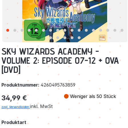
SKY WIZARDS ACADEMY -
VOLUME 2: EPISODE 07-12 + OVA
[DVD]
Produktnummer:
4260495763859
Regulärer Preis:
Weniger als 50 Stück
34,99 €
inkl. MwSt
zzgl. Versandkosten
auswählen
Produktart