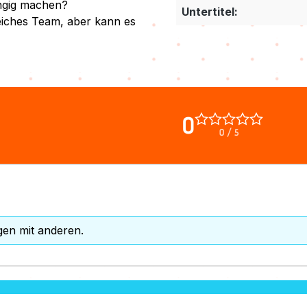
ängig machen?
Untertitel:
gleiches Team, aber kann es
0
0 / 5
gen mit anderen.