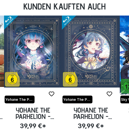
KUNDEN KAUFTEN AUCH
Yohane The Parhelion - Sunshine in the Mirror
Yohane The Parhelion - Sunshine in the Mirror
YOHANE THE
YOHANE THE
-
PARHELION -
PARHELION -
SUNSHINE IN THE
SUNSHINE IN THE
VO
39,99 €*
39,99 €*