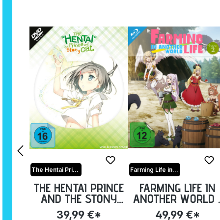
The Hentai Prince and the Stony Cat
Farming Life in another World
THE HENTAI PRINCE
FARMING LIFE IN
AND THE STONY
ANOTHER WORLD 
CAT - VOLUME 1:
LIMITED HERO
39,99 €*
49,99 €*