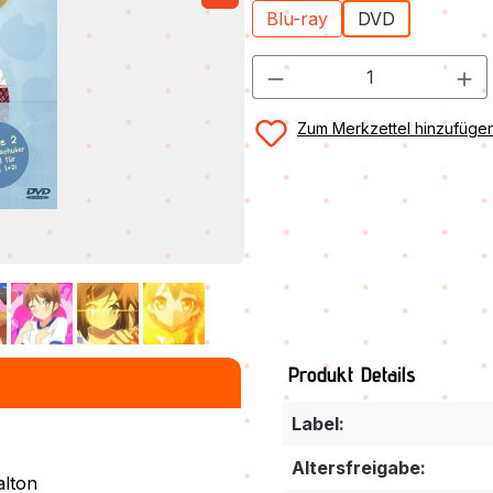
Blu-ray
DVD
Zum Merkzettel hinzufüge
Produkt Details
Label:
Altersfreigabe:
alton