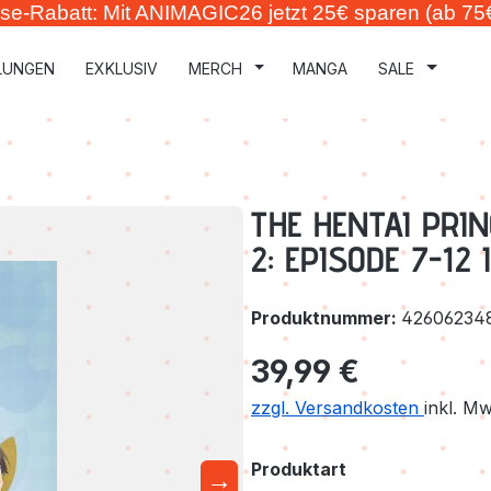
se-Rabatt: Mit ANIMAGIC26 jetzt 25€ sparen (ab 75
LUNGEN
EXKLUSIV
MERCH
MANGA
SALE
THE HENTAI PRI
2: EPISODE 7-12
Produktnummer:
42606234
Regulärer Preis:
39,99 €
zzgl. Versandkosten
inkl. M
auswählen
Produktart
→