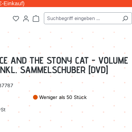
€-Einkauf)
Warenkorb enthält 0 Positionen. Der Ge
NCE AND THE STONY CAT - VOLUME
 INKL. SAMMELSCHUBER [DVD]
87787
Weniger als 50 Stück
wSt