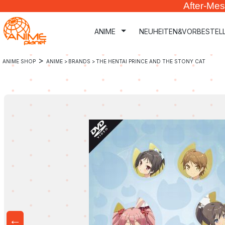
After-Mes
m Hauptinhalt springen
Zur Suche springen
Zur Hauptnavigation springen
ANIME
NEUHEITEN&VORBESTEL
>
ANIME SHOP
ANIME >
BRANDS >
THE HENTAI PRINCE AND THE STONY CAT
←