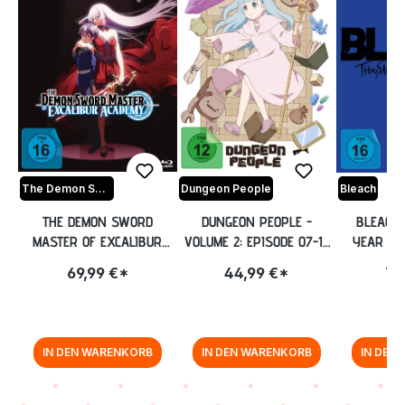
The Demon Sword Master of Excalibur Academy
Dungeon People
Bleach
THE DEMON SWORD
DUNGEON PEOPLE -
BLEACH 
MASTER OF EXCALIBUR
VOLUME 2: EPISODE 07-12
YEAR BL
ACADEMY - COMPLETE
[BLU-RAY]
KOMPLE
69,99 €*
44,99 €*
79
EDITION [BLU-RAY]
STAFFEL 
EDIT
HARDCOV
[B
IN DEN WARENKORB
IN DEN WARENKORB
IN DEN
Zurück zur Vor-/Zurück-Navigation