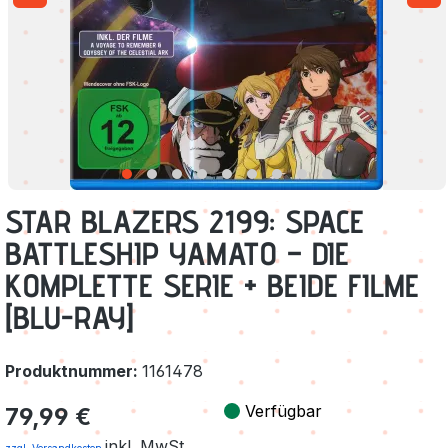
STAR BLAZERS 2199: SPACE
BATTLESHIP YAMATO – DIE
KOMPLETTE SERIE + BEIDE FILME
[BLU-RAY]
Produktnummer:
1161478
Regulärer Preis:
Verfügbar
79,99 €
inkl. MwSt