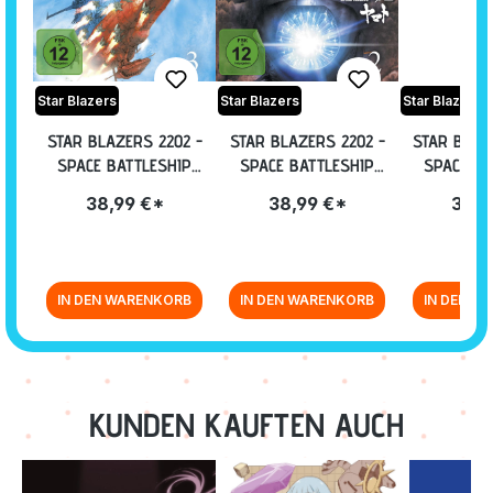
Star Blazers
Star Blazers
Star Blazers
STAR BLAZERS 2202 -
STAR BLAZERS 2202 -
STAR BLAZ
SPACE BATTLESHIP
SPACE BATTLESHIP
SPACE BA
YAMATO - VOLUME 3:
YAMATO - VOLUME 2:
YAMATO - 
38,99 €*
38,99 €*
38,9
EPISODE 12-16 [BLU-
EPISODE 07-11 [BLU-
EPISODE 0
RAY]
RAY]
SAMMELSCH
R
IN DEN WARENKORB
IN DEN WARENKORB
IN DEN W
Zurück zur Vor-/Zurück-Navigation
KUNDEN KAUFTEN AUCH