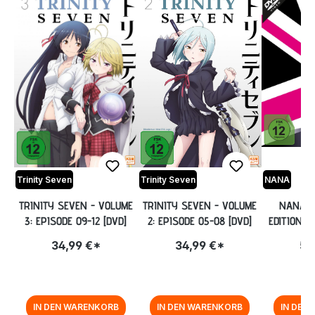
Trinity Seven
Trinity Seven
NANA
TRINITY SEVEN - VOLUME
TRINITY SEVEN - VOLUME
NANA -
3: EPISODE 09-12 [DVD]
2: EPISODE 05-08 [DVD]
EDITION VO
47
34,99 €*
34,99 €*
59
SAMMELSC
IN DEN WARENKORB
IN DEN WARENKORB
IN DEN