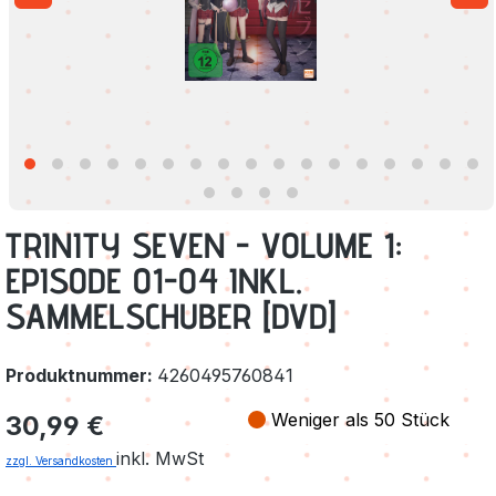
TRINITY SEVEN - VOLUME 1:
EPISODE 01-04 INKL.
SAMMELSCHUBER [DVD]
Produktnummer:
4260495760841
Regulärer Preis:
Weniger als 50 Stück
30,99 €
inkl. MwSt
zzgl. Versandkosten