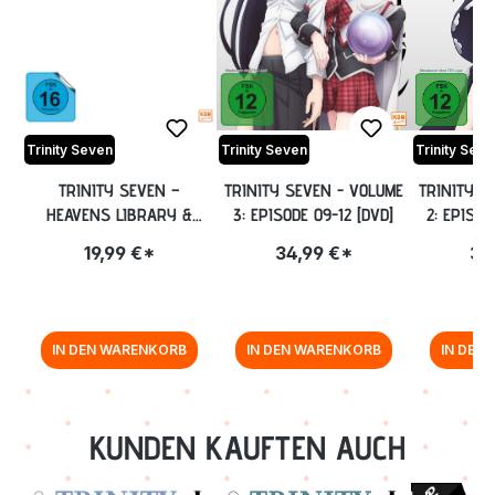
Trinity Seven
Trinity Seven
Trinity Seve
TRINITY SEVEN –
TRINITY SEVEN - VOLUME
TRINITY S
HEAVENS LIBRARY &
3: EPISODE 09-12 [DVD]
2: EPISOD
CRIMSON LORD INKL. OVA
19,99 €*
34,99 €*
34
[DVD]
IN DEN WARENKORB
IN DEN WARENKORB
IN DEN
Zurück zur Vor-/Zurück-Navigation
KUNDEN KAUFTEN AUCH