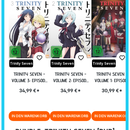
Trinity Seven
Trinity Seven
Trinity Seven
TRINITY SEVEN -
TRINITY SEVEN -
TRINITY SEVEN -
VOLUME 3: EPISODE
VOLUME 2: EPISODE
VOLUME 1: EPISODE
09-12 [DVD]
05-08 [DVD]
01-04 INKL.
34,99 €*
34,99 €*
30,99 €*
SAMMELSCHUBER
[DVD]
IN DEN WARENKORB
IN DEN WARENKORB
IN DEN WARENKORB