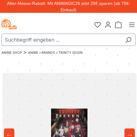
After-Messe-Rabatt: Mit ANIMAGIC26 jetzt 25€ sparen (ab 75€-
Zum Hauptinhalt springen
Einkauf)
Warenk
>
ANIME SHOP
ANIME >
BRANDS >
TRINITY SEVEN
←
→