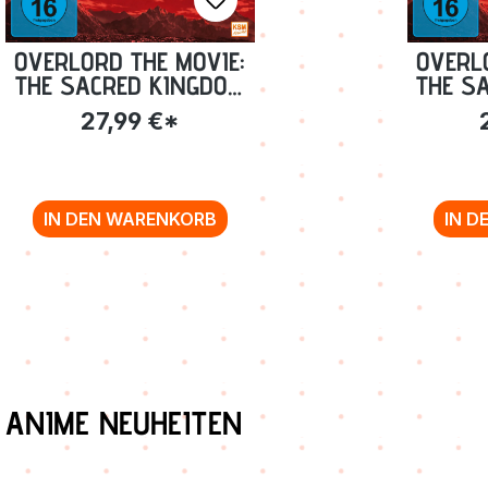
OVERLORD THE MOVIE:
OVERL
THE SACRED KINGDOM
THE S
[BLU-RAY]
27,99 €*
IN DEN WARENKORB
IN D
Produktgalerie überspringen
ANIME NEUHEITEN