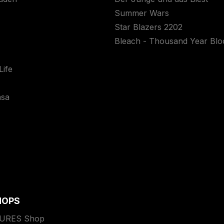
Summer Wars
Star Blazers 2202
Bleach - Thousand Year Bl
ife
asa
HOPS
TURES Shop