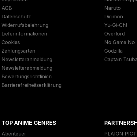
AGB
Naruto
Datenschutz
Digimon
Widerrufsbelehrung
Yu-Gi-Oh!
Lieferinformationen
Overlord
Cookies
No Game No L
Zahlungsarten
Godzilla
Newsletteranmeldung
Captain Tsub
Newsletterabmeldung
Bewertungsrichtlinien
Barrierefreiheitserklärung
TOP ANIME GENRES
PARTNERS
Abenteuer
PLAION PIC