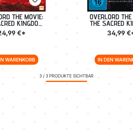
ORD THE MOVIE:
OVERLORD THE 
ACRED KINGDOM
THE SACRED K
[DVD]
- COLLECTO
24,99 €*
34,99 €
EDITION [BLU
EN WARENKORB
IN DEN WAREN
3
/
3
PRODUKTE SICHTBAR