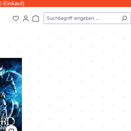
€-Einkauf)
Warenkorb enthält 0 Positionen. Der Ge