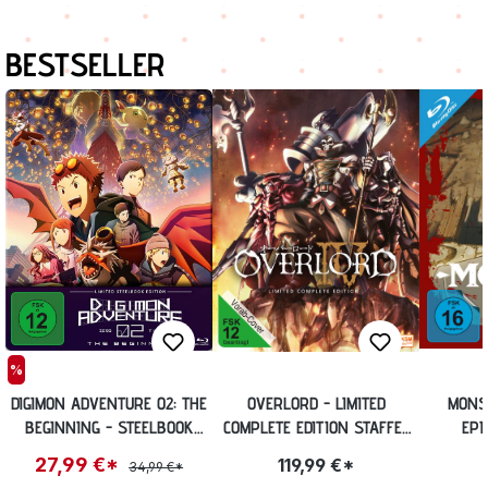
Produktgalerie überspringen
BESTSELLER
%
DIGIMON ADVENTURE 02: THE
OVERLORD - LIMITED
MONST
BEGINNING - STEELBOOK
COMPLETE EDITION STAFFEL
EPI
EDITION [BLU-RAY] (EXKL.
4 (13 EPISODEN) [BLU-RAY]
STEEL
27,99 €*
119,99 €*
34,99 €*
ANIME PLANET)