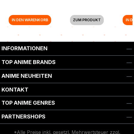
IN DEN WARENKORB
ZUM PRODUKT
IN 
INFORMATIONEN
TOP ANIME BRANDS
ANIME NEUHEITEN
KONTAKT
TOP ANIME GENRES
PARTNERSHOPS
*Alle Preise inkl. gesetzl. Mehrwertsteuer zzgl.