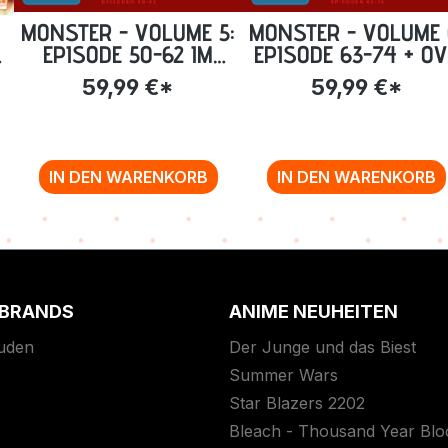
MONSTER - VOLUME 5:
MONSTER - VOLUME 
EPISODE 50-62 IM
EPISODE 63-74 + O
STEELBOOK [BLU-RAY]
IM STEELBOOK [BLU
59,99 €*
59,99 €*
]
RAY]
IN DEN WARENKORB
IN DEN WARENKORB
 BRANDS
ANIME NEUHEITEN
uden
Der Junge und das Biest
Summer Wars
Star Blazers 2202
Bleach - Thousand Year Bl