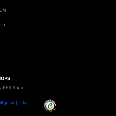
ife
asa
HOPS
TURES Shop