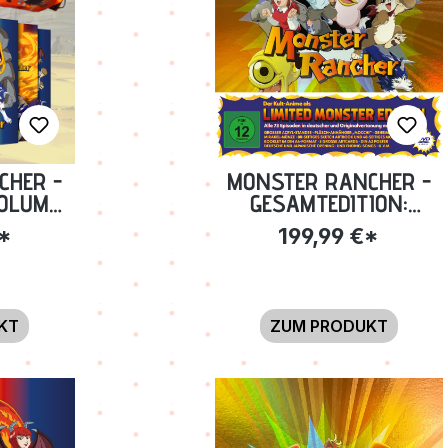
CHER -
MONSTER RANCHER -
VOLUME
GESAMTEDITION:
.
FOLGE 01-73 [LIMITED
€*
199,99 €*
BER +
MONSTER EDITION
[DVD]
DVD]
KT
ZUM PRODUKT