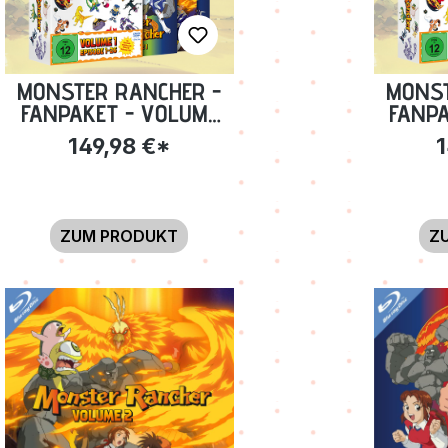
MONSTER RANCHER -
MONST
FANPAKET - VOLUME
FANPA
1-3 INKL.
149,98 €*
1
SAMMELSCHUBER + TO
SAMM
GO BECHER [DVD]
TURN
ZUM PRODUKT
Z