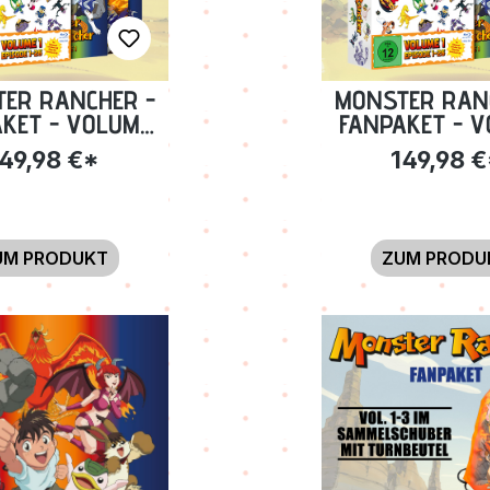
ER RANCHER -
MONSTER RAN
KET - VOLUME
FANPAKET - 
1-3 INKL.
1-3 INKL
49,98 €*
149,98 
ELSCHUBER +
SAMMELSCHUBE
BEUTEL [BLU-
GO BECHER [BL
RAY]
UM PRODUKT
ZUM PRODU