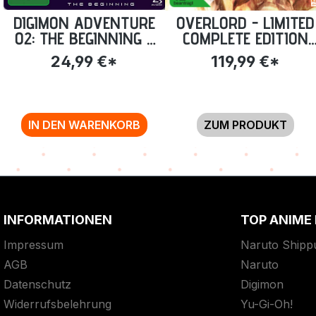
DIGIMON ADVENTURE
OVERLORD - LIMITED
02: THE BEGINNING -
COMPLETE EDITION
STEELBOOK EDITION
STAFFEL 4 (13
24,99 €*
119,99 €*
[BLU-RAY] (EXKL.
EPISODEN) [BLU-RAY
ANIME PLANET)
IN DEN WARENKORB
ZUM PRODUKT
INFORMATIONEN
TOP ANIME
Impressum
Naruto Shipp
AGB
Naruto
Datenschutz
Digimon
Widerrufsbelehrung
Yu-Gi-Oh!