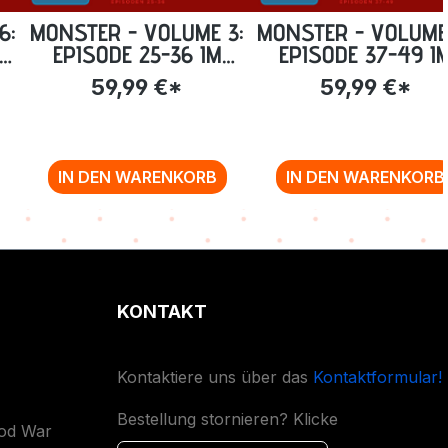
6:
MONSTER - VOLUME 3:
MONSTER - VOLUME
VA
EPISODE 25-36 IM
EPISODE 37-49 I
-
STEELBOOK [BLU-RAY]
STEELBOOK [BLU-R
59,99 €*
59,99 €*
IN DEN WARENKORB
IN DEN WARENKORB
KONTAKT
Kontaktiere uns über das
Kontaktformular!
Bestellung stornieren? Klicke
ood War