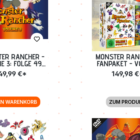
ER RANCHER -
MONSTER RAN
E 3: FOLGE 49-
FANPAKET - 
 [BLU-RAY]
1-3 INKL
49,99 €*
149,98 
SAMMELSCHU
TURNBEUTEL 
EN WARENKORB
ZUM PRODU