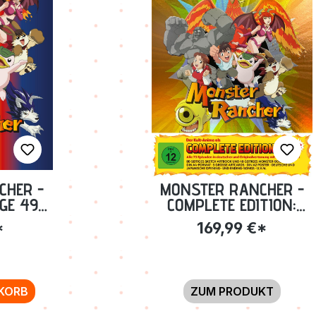
CHER -
MONSTER RANCHER -
GE 49-
COMPLETE EDITION:
]
FOLGE 01-73 [BLU-
*
169,99 €*
RAY]
KORB
ZUM PRODUKT