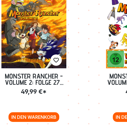
MONSTER RANCHER -
MONST
VOLUME 2: FOLGE 27-
VOLUME
48 [DVD]
49,99 €*
SAM
IN DEN WARENKORB
IN D