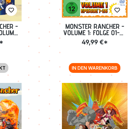
CHER -
MONSTER RANCHER -
VOLUME
VOLUME 1: FOLGE 01-26
.
INKL.
€*
49,99 €*
R + TO
SAMMELSCHUBER
U-RAY]
[DVD]
KT
IN DEN WARENKORB