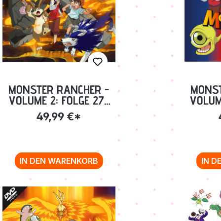
MONSTER RANCHER -
MONST
VOLUME 2: FOLGE 27-
VOLUM
48 [BLU-RAY]
73
49,99 €*
IN DEN WARENKORB
IN D