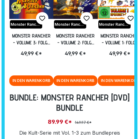
Monster Rancher
Monster Rancher
Monster Rancher
MONSTER RANCHER
MONSTER RANCHER
MONSTER RANCHER
- VOLUME 3: FOLGE
- VOLUME 2: FOLGE
- VOLUME 1: FOLGE
49-73 [DVD]
27-48 [DVD]
01-26 INKL.
49,99 €*
49,99 €*
49,99 €*
SAMMELSCHUBER
[DVD]
IN DEN WARENKORB
IN DEN WARENKORB
IN DEN WARENKORB
BUNDLE: MONSTER RANCHER [DVD]
BUNDLE
89.99 €*
149.97 €*
Die Kult-Serie mit Vol. 1-3 zum Bundlepreis