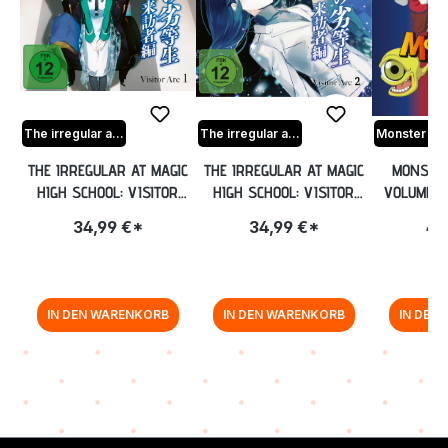
The irregular at magic high school
The irregular at magic high school
THE IRREGULAR AT MAGIC
THE IRREGULAR AT MAGIC
MONSTER
HIGH SCHOOL: VISITOR
HIGH SCHOOL: VISITOR
VOLUME 3
ARC - VOL.1: EPISODE 01-
ARC - VOL.2: EPISODE 05-
34,99 €*
34,99 €*
49
04 [BLU-RAY]
08 [BLU-RAY]
IN DEN WARENKORB
IN DEN WARENKORB
IN DEN
Zurück zur Vor-/Zurück-Navigation