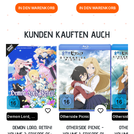
IN DEN WARENKORB
IN DEN WARENKORB
Zurück zur Vor-/Zurück-Navigation
KUNDEN KAUFTEN AUCH
Demon Lord, Retry!
Otherside Picnic
Otherside P
DEMON LORD, RETRY!
OTHERSIDE PICNIC -
OTHERSI