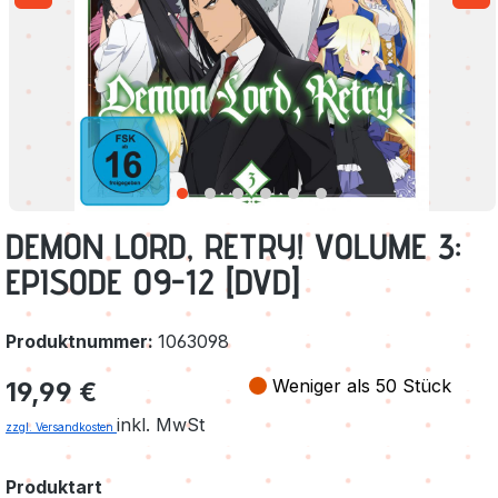
DEMON LORD, RETRY! VOLUME 3:
EPISODE 09-12 [DVD]
Produktnummer:
1063098
Regulärer Preis:
Weniger als 50 Stück
19,99 €
inkl. MwSt
zzgl. Versandkosten
auswählen
Produktart