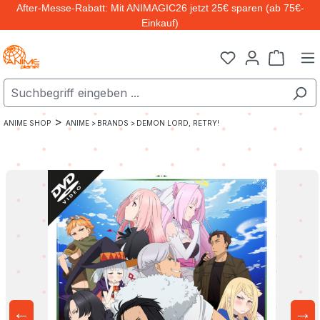
After-Messe-Rabatt: Mit ANIMAGIC26 jetzt 25€ sparen (ab 75€-
Zum Hauptinhalt springen
Einkauf)
Warenk
>
ANIME SHOP
ANIME >
BRANDS >
DEMON LORD, RETRY!
←
→