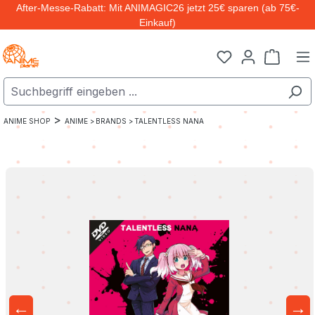
After-Messe-Rabatt: Mit ANIMAGIC26 jetzt 25€ sparen (ab 75€-
Zum Hauptinhalt springen
Einkauf)
Warenk
>
ANIME SHOP
ANIME >
BRANDS >
TALENTLESS NANA
←
→