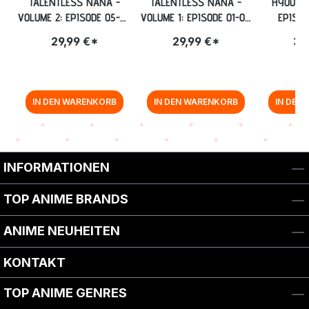
TALENTLESS NANA -
TALENTLESS NANA -
HYOUKA 
VOLUME 2: EPISODE 05-08
VOLUME 1: EPISODE 01-04
EPISOD
[DVD]
INKL. SAMMELSCHUBER
SAMMELSC
29,99 €*
29,99 €*
34
[DVD]
IN DEN WARENKORB
IN DEN WARENKORB
IN DEN
Zurück zur Vor-/Zurück-Navigation
INFORMATIONEN
TOP ANIME BRANDS
ANIME NEUHEITEN
KONTAKT
TOP ANIME GENRES