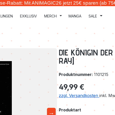
se-Rabatt: Mit ANIMAGIC26 jetzt 25€ sparen (ab 75
LUNGEN
EXKLUSIV
MERCH
MANGA
SALE
DIE KÖNIGIN DER 
RAY]
Produktnummer:
1101215
Regulärer Preis:
49,99 €
zzgl. Versandkosten
inkl. M
auswählen
Produktart
→