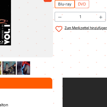
Blu-ray
DVD
Zum Merkzettel hinzufüge
alton