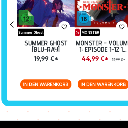
Summer Ghost
%
MONSTER
SUMMER GHOST
MONSTER - VOLUM
[BLU-RAY]
1: EPISODE 1-12 IM
STEELBOOK [BLU-
19,99 €*
44,99 €*
59,99 €*
RAY]
IN DEN WARENKORB
IN DEN WARENKORB
Zurück zur Vor-/Zurück-Navigation