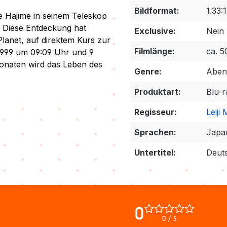
Bildformat:
1.33:1
e Hajime in seinem Teleskop
. Diese Entdeckung hat
Exclusive:
Nein
lanet, auf direktem Kurs zur
Filmlänge:
ca. 5
1999 um 09:09 Uhr und 9
onaten wird das Leben des
Genre:
Abent
Produktart:
Blu-r
Regisseur:
Leiji
Sprachen:
Japan
Untertitel:
Deut
0
0 / 5