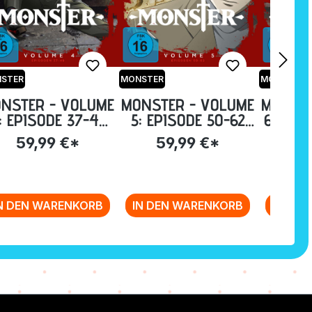
STER
MONSTER
MONSTER
NSTER - VOLUME
MONSTER - VOLUME
MONSTE
: EPISODE 37-49
5: EPISODE 50-62
6: EPI
IM STEELBOOK
IM STEELBOOK
OVA IM
59,99 €*
59,99 €*
59
[BLU-RAY]
[BLU-RAY]
[B
N DEN WARENKORB
IN DEN WARENKORB
IN DE