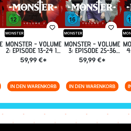
MONSTER
MONSTER
MON
E
MONSTER - VOLUME
MONSTER - VOLUME
MO
2: EPISODE 13-24 IM
3: EPISODE 25-36
4
STEELBOOK [BLU-
IM STEELBOOK
59,99 €*
59,99 €*
RAY]
[BLU-RAY]
IN DEN WARENKORB
IN DEN WARENKORB
I