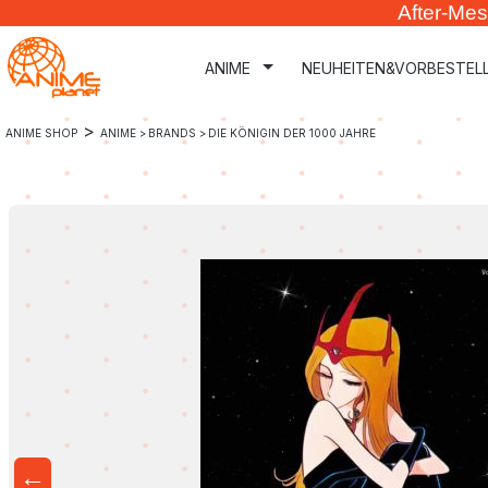
After-Mes
m Hauptinhalt springen
Zur Suche springen
Zur Hauptnavigation springen
ANIME
NEUHEITEN&VORBESTEL
>
ANIME SHOP
ANIME >
BRANDS >
DIE KÖNIGIN DER 1000 JAHRE
←