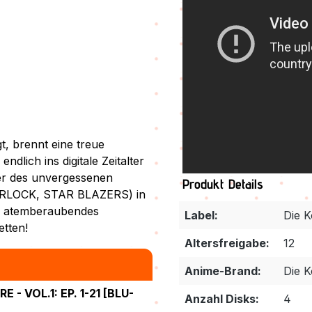
, brennt eine treue
ich ins digitale Zeitalter
der des unvergessenen
Produkt Details
ARLOCK, STAR BLAZERS) in
in atemberaubendes
Label:
Die K
etten!
Altersfreigabe:
12
Anime-Brand:
Die K
 VOL.1: EP. 1-21 [BLU-
Anzahl Disks:
4