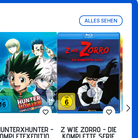
ALLES SEHEN
HUNTERXHUNTER -
Z WIE ZORRO - DIE
ATTA
OMPLETEXEDITION
KOMPLETTE SERIE
DIE 