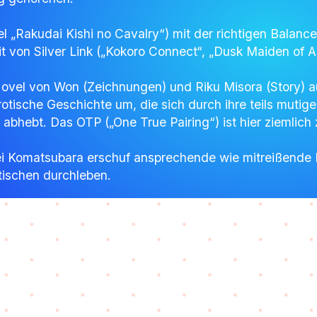
tel „Rakudai Kishi no Cavalry“) mit der richtigen Balanc
it von Silver Link („Kokoro Connect“, „Dusk Maiden of 
t Novel von Won (Zeichnungen) und Riku Misora (Story)
rotische Geschichte um, die sich durch ihre teils muti
abhebt. Das OTP („One True Pairing“) ist hier ziemlich
ei Komatsubara erschuf ansprechende wie mitreißende 
tischen durchleben.