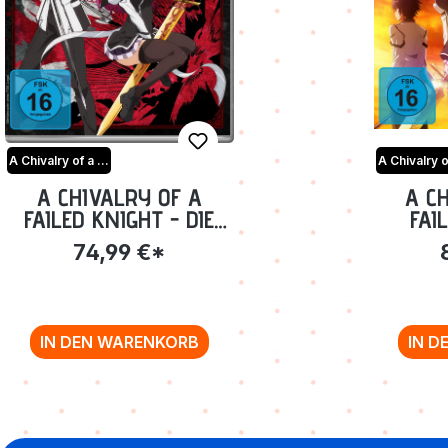
A Chivalry of a Failed Knight
A CHIVALRY OF A
A C
FAILED KNIGHT - DIE
FAI
KOMPLETTE SERIE
COMPLE
74,99 €*
[BLU-RAY]
FO
IN DEN WARENKORB
IN D