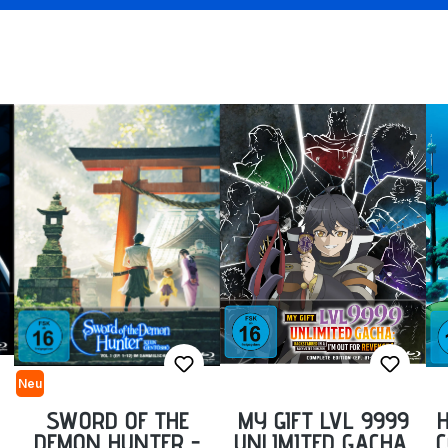
Neu
SWORD OF THE
MY GIFT LVL 9999
DEMON HUNTER -
UNLIMITED GACHA:
C