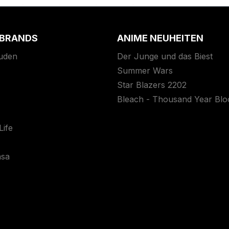
 BRANDS
ANIME NEUHEITEN
uden
Der Junge und das Biest
Summer Wars
Star Blazers 2202
Bleach - Thousand Year Bl
ife
asa