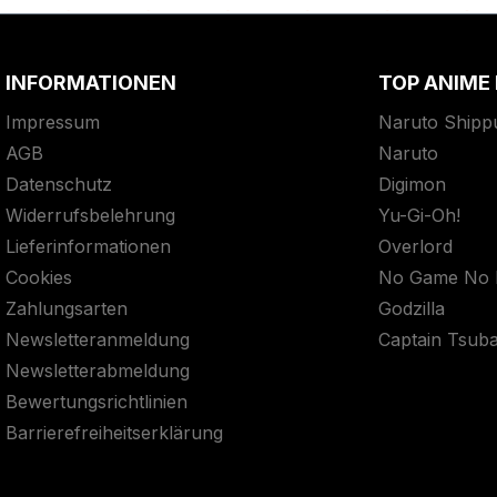
INFORMATIONEN
TOP ANIME
Impressum
Naruto Shipp
AGB
Naruto
Datenschutz
Digimon
Widerrufsbelehrung
Yu-Gi-Oh!
Lieferinformationen
Overlord
Cookies
No Game No L
Zahlungsarten
Godzilla
Newsletteranmeldung
Captain Tsub
Newsletterabmeldung
Bewertungsrichtlinien
Barrierefreiheitserklärung