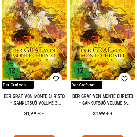
Der Graf von Monte Christo-Gankutsuou
Der Graf von Monte Christo-Gankutsuou
DER GRAF VON MONTE CHRISTO
DER GRAF VON MONTE CHRISTO
- GANKUTSUÔ VOLUME 3:
- GANKUTSUÔ VOLUME 3:
EPISODE 17-24 INKL.
EPISODE 17-24 INKL.
31,99 €*
31,99 €*
SAMMELSCHUBER [BLU-RAY]
SAMMELSCHUBER [DVD]