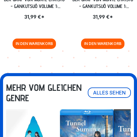
- GANKUTSUÔ VOLUME 1:
- GANKUTSUÔ VOLUME 1:
EPISODE 01-08 [BLU-RAY]
EPISODE 01-08 [DVD]
31,99 €*
31,99 €*
IN DEN WARENKORB
IN DEN WARENKORB
MEHR VOM GLEICHEN
ALLES SEHEN
GENRE