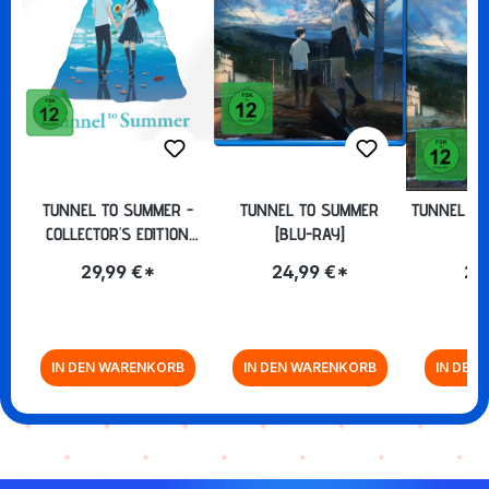
TUNNEL TO SUMMER -
TUNNEL TO SUMMER
TUNNEL TO
COLLECTOR'S EDITION
[BLU-RAY]
[BLU-RAY]
29,99 €*
24,99 €*
22
IN DEN WARENKORB
IN DEN WARENKORB
IN DEN
Zurück zur Vor-/Zurück-Navigation