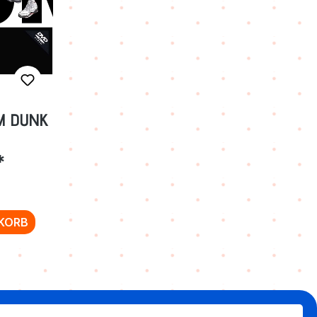
AM DUNK
*
KORB