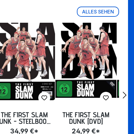
ALLES SEHEN
THE FIRST SLAM
THE FIRST SLAM
TH
UNK - STEELBOOK-
DUNK [DVD]
DUN
EDITION [4K-
34,99 €*
24,99 €*