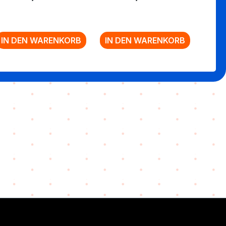
UHD+BLU-RAY]
(EXKL. ANIME
PLANET)
IN DEN WARENKORB
IN DEN WARENKORB
IN 