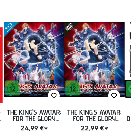
-
THE KING'S AVATAR:
THE KING'S AVATAR:
FOR THE GLORY
FOR THE GLORY
D
BLU-RAY
[DVD]
24,99 €*
22,99 €*