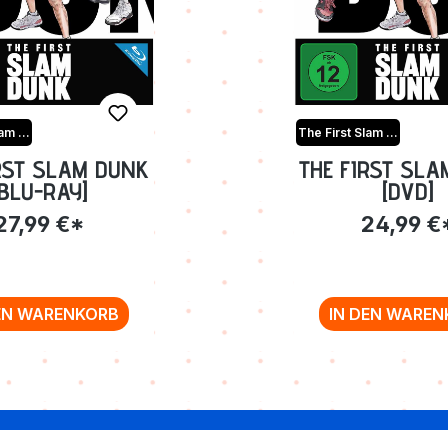
The First Slam Dunk
The First Slam Dunk
RST SLAM DUNK
THE FIRST SL
[BLU-RAY]
[DVD]
27,99 €*
24,99 €
EN WARENKORB
IN DEN WAREN