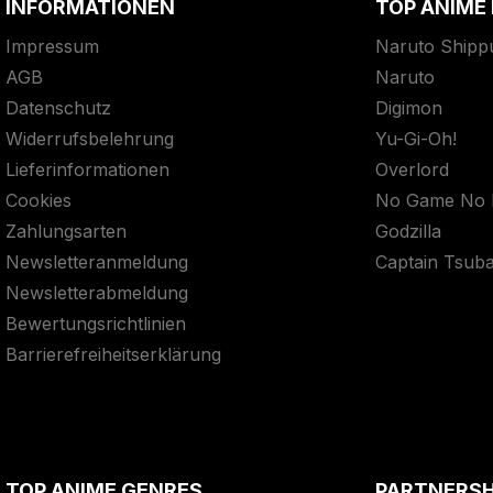
INFORMATIONEN
TOP ANIME
Impressum
Naruto Shipp
AGB
Naruto
Datenschutz
Digimon
Widerrufsbelehrung
Yu-Gi-Oh!
Lieferinformationen
Overlord
Cookies
No Game No L
Zahlungsarten
Godzilla
Newsletteranmeldung
Captain Tsub
Newsletterabmeldung
Bewertungsrichtlinien
Barrierefreiheitserklärung
TOP ANIME GENRES
PARTNERS