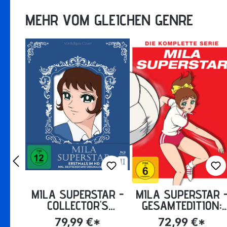
MEHR VOM GLEICHEN GENRE
MILA SUPERSTAR -
MILA SUPERSTAR 
COLLECTOR'S
GESAMTEDITION:
EDITION VOLUME 2:
EPISODE 01-104
79,99 €*
72,99 €*