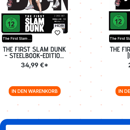
The First Slam Dunk
THE FIRST SLAM DUNK
THE FI
- STEELBOOK-EDITION
[4K-UHD+BLU-RAY]
34,99 €*
(EXKL. ANIME PLANET)
IN DEN WARENKORB
IN D