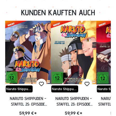
KUNDEN KAUFTEN AUCH
Naruto Shippuden
Naruto Shippuden
NARUTO SHIPPUDEN -
NARUTO SHIPPUDEN -
NARUTO 
STAFFEL 25: EPISODE
STAFFEL 23: EPISODE
STAFFEL 22
700-713 (UNCUT) [DVD]
679-689 (UNCUT) [DVD]
678 (U
59,99 €*
59,99 €*
59