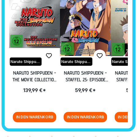
Naruto Shippuden
Naruto Shippuden
NARUTO SHIPPUDEN -
NARUTO SHIPPUDEN -
NARUTO SH
THE MOVIE COLLECTION
STAFFEL 25: EPISODE
STAFFEL 2
[DVD]
700-713 (UNCUT) [DVD]
679-689 (U
139,99 €*
59,99 €*
59,9
IN DEN WARENKORB
IN DEN WARENKORB
IN DEN W
Zurück zur Vor-/Zurück-Navigation