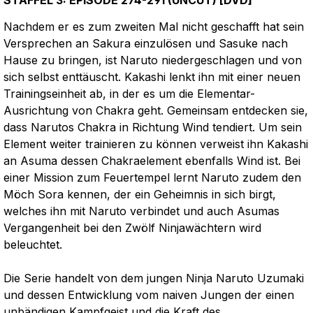
STAFFEL 3: EPISODE 274-291 (UNCUT) [DVD]"
Nachdem er es zum zweiten Mal nicht geschafft hat sein
Versprechen an Sakura einzulösen und Sasuke nach
Hause zu bringen, ist Naruto niedergeschlagen und von
sich selbst enttäuscht. Kakashi lenkt ihn mit einer neuen
Trainingseinheit ab, in der es um die Elementar-
Ausrichtung von Chakra geht. Gemeinsam entdecken sie,
dass Narutos Chakra in Richtung Wind tendiert. Um sein
Element weiter trainieren zu können verweist ihn Kakashi
an Asuma dessen Chakraelement ebenfalls Wind ist. Bei
einer Mission zum Feuertempel lernt Naruto zudem den
Möch Sora kennen, der ein Geheimnis in sich birgt,
welches ihn mit Naruto verbindet und auch Asumas
Vergangenheit bei den Zwölf Ninjawächtern wird
beleuchtet.
Die Serie handelt von dem jungen Ninja Naruto Uzumaki
und dessen Entwicklung vom naiven Jungen der einen
unbändigen Kampfgeist und die Kraft des