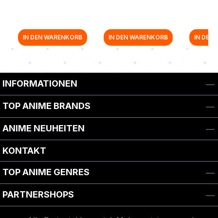
IN DEN WARENKORB
IN DEN WARENKORB
IN DEN
Zurück zur Vor-/Zurück-Navigation
INFORMATIONEN
TOP ANIME BRANDS
ANIME NEUHEITEN
KONTAKT
TOP ANIME GENRES
PARTNERSHOPS