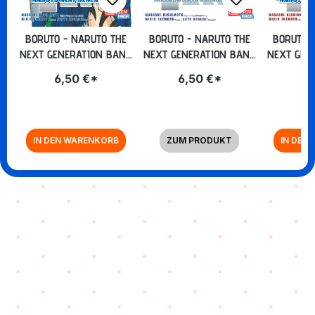
BORUTO - NARUTO THE
BORUTO - NARUTO THE
BORUTO 
NEXT GENERATION BAND
NEXT GENERATION BAND
NEXT GEN
7 (TASCHENBUCH)
2 (TASCHENBUCH)
6 (TA
6,50 €*
6,50 €*
6,
IN DEN WARENKORB
ZUM PRODUKT
IN DEN
Zurück zur Vor-/Zurück-Navigation