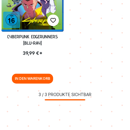
CYBERPUNK EDGERUNNERS
[BLU-RAY]
39,99 €*
IN DEN WARENKORB
3
/
3
PRODUKTE SICHTBAR
Produktgalerie überspringen