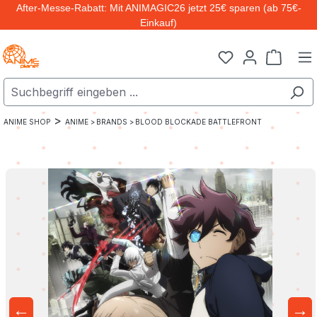
After-Messe-Rabatt: Mit ANIMAGIC26 jetzt 25€ sparen (ab 75€-
Zum Hauptinhalt springen
Einkauf)
Warenk
>
ANIME SHOP
ANIME >
BRANDS >
BLOOD BLOCKADE BATTLEFRONT
←
→