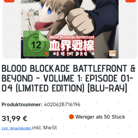
BLOOD BLOCKADE BATTLEFRONT &
BEYOND - VOLUME 1: EPISODE 01-
04 (LIMITED EDITION) [BLU-RAY]
Produktnummer:
4020628716196
Regulärer Preis:
Weniger als 50 Stück
31,99 €
inkl. MwSt
zzgl. Versandkosten