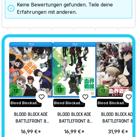
Keine Bewertungen gefunden. Teile deine
Erfahrungen mit anderen.
Blood Blockade Battlefront
Blood Blockade Battlefront
Blood Blockade Battlefront
BLOOD BLOCKADE
BLOOD BLOCKADE
BLOOD BLOCKADE
BATTLEFRONT &
BATTLEFRONT &
BATTLEFRONT &
BEYOND - VOLUME 3:
BEYOND - VOLUME 2:
BEYOND - VOLUME 1
16,99 €*
16,99 €*
31,99 €*
EPISODE 09-12
EPISODE 05-08
EPISODE 01-04