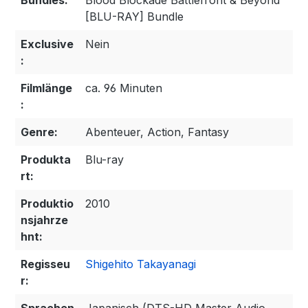
Bundles:
Blood Blockade Battlefront & Beyond
[BLU-RAY] Bundle
Exclusive
Nein
:
Filmlänge
ca. 96 Minuten
:
Genre:
Abenteuer, Action, Fantasy
Produkta
Blu-ray
rt:
Produktio
2010
nsjahrze
hnt:
Regisseu
Shigehito Takayanagi
r: