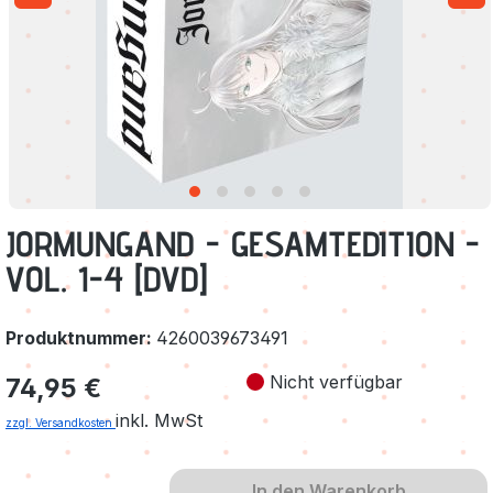
JORMUNGAND - GESAMTEDITION -
VOL. 1-4 [DVD]
Produktnummer:
4260039673491
Regulärer Preis:
Nicht verfügbar
74,95 €
inkl. MwSt
zzgl. Versandkosten
In den Warenkorb