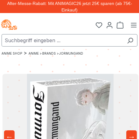
After-Messe-Rabatt: Mit ANIMAGIC26 jetzt 25€ sparen (ab 75€-
Zum Hauptinhalt springen
Einkauf)
Warenk
>
ANIME SHOP
ANIME >
BRANDS >
JORMUNGAND
←
→