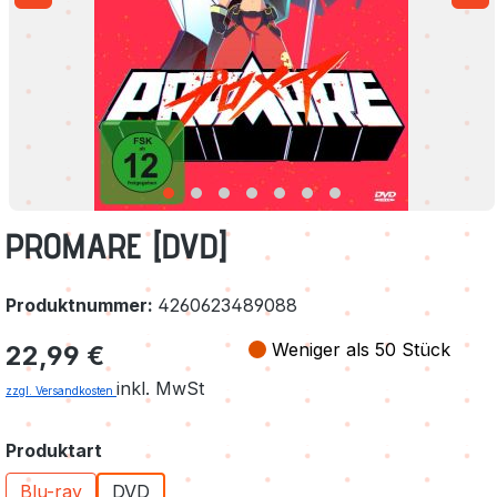
PROMARE [DVD]
Produktnummer:
4260623489088
Regulärer Preis:
Weniger als 50 Stück
22,99 €
inkl. MwSt
zzgl. Versandkosten
auswählen
Produktart
Blu-ray
DVD